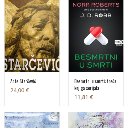
Ante Starčević
Besmrtni u smrti: treća
knjiga serijala
24,00 €
11,81 €