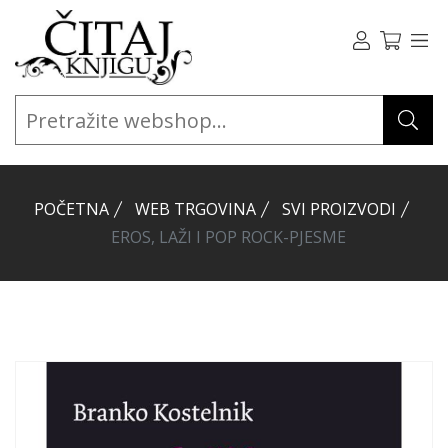
POČETNA
WEB TRGOVINA
SVI PROIZVODI
EROS, LAŽI I POP ROCK-PJESME