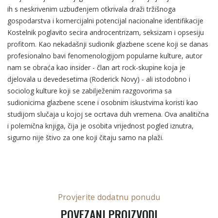
ih s neskrivenim uzbuđenjem otkrivala draži tržišnoga
gospodarstva i komercijalni potencijal nacionalne identifikacije
Kostelnik poglavito secira androcentrizam, seksizam i opsesiju
profitom. Kao nekadašnji sudionik glazbene scene koji se danas
profesionalno bavi fenomenologijom popularne kulture, autor
nam se obraća kao insider - član art rock-skupine koja je
djelovala u devedesetima (Roderick Novy) - ali istodobno i
sociolog kulture koji se zabilježenim razgovorima sa
sudionicima glazbene scene i osobnim iskustvima koristi kao
studijom slučaja u kojoj se ocrtava duh vremena. Ova analitična
i polemična knjiga, čija je osobita vrijednost pogled iznutra,
sigurno nije štivo za one koji čitaju samo na plaži.
Provjerite dodatnu ponudu
POVEZANI PROIZVODI