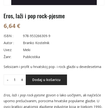
Eros, laži i pop rock-pjesme
6,64 €
ISBN :
978-953266309-9
Autor :
Branko Kostelnik
Uvez:
Meki
Žanr:
Publicistika
Seksizam i profit u hrvatskoj pop- i rock-glazbi u devedesetima
-
+
Dodaj u košaricu
Eros, laži i pop rock-pjesme
govori o lako uočljivim, ali najčešće
uporno prešućivanim, porocima hrvatske popularne glazbe. U
ovoj kratkoj anatomiji glazbene industrije koja je tijekom 1990-