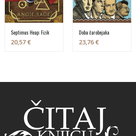
Septimus Heap: Fizik
Doba čarobnjaka
20,57 €
23,76 €