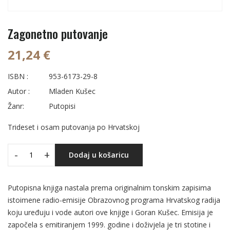
Zagonetno putovanje
21,24 €
ISBN :
953-6173-29-8
Autor :
Mladen Kušec
Žanr:
Putopisi
Trideset i osam putovanja po Hrvatskoj
-
+
Dodaj u košaricu
Putopisna knjiga nastala prema originalnim tonskim zapisima
istoimene radio-emisije Obrazovnog programa Hrvatskog radija
koju uređuju i vode autori ove knjige i Goran Kušec. Emisija je
započela s emitiranjem 1999. godine i doživjela je tri stotine i