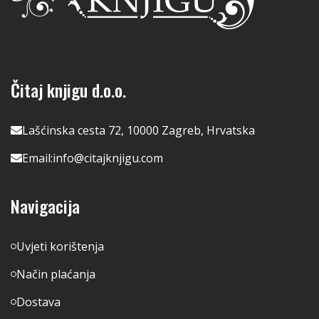
Čitaj knjigu d.o.o.
Lašćinska cesta 72, 10000 Zagreb, Hrvatska
Email:
info@citajknjigu.com
Navigacija
Uvjeti korištenja
Način plaćanja
Dostava