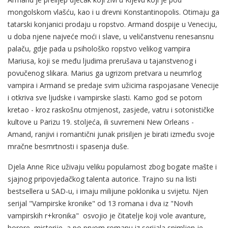
mongolskom vlašću, kao i u drevni Konstantinopolis. Otimaju ga
tatarski konjanici prodaju u ropstvo. Armand dospije u Veneciju,
u doba njene najveće moći i slave, u veličanstvenu renesansnu
palaču, gdje pada u psihološko ropstvo velikog vampira
Mariusa, koji se među ljudima prerušava u tajanstvenog i
povučenog slikara. Marius ga ugrizom pretvara u neumrlog
vampira i Armand se predaje svim užicima raspojasane Venecije
i otkriva sve ljudske i vampirske slasti. Kamo god se potom
kretao - kroz raskošnu otmjenost, zasjede, vatru i sotonističke
kultove u Parizu 19. stoljeća, ili suvremeni New Orleans -
Amand, ranjivi i romantični junak prisiljen je birati između svoje
mračne besmrtnosti i spasenja duše.
Djela Anne Rice uživaju veliku popularnost zbog bogate mašte i
sjajnog pripovjedačkog talenta autorice. Trajno su na listi
bestsellera u SAD-u, i imaju milijune poklonika u svijetu. Njen
serijal "Vampirske kronike" od 13 romana i dva iz "Novih
vampirskih r+kronika" osvojio je čitatelje koji vole avanture,
horore, misterije, a po prvom romanu iz serijala snimljen je