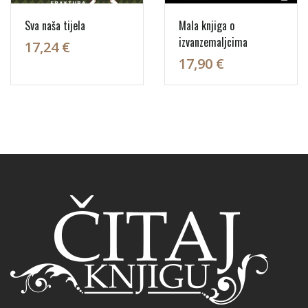
Sva naša tijela
Mala knjiga o
izvanzemaljcima
17,24 €
17,90 €