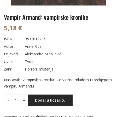
Vampir Armand: vampirske kronike
5,18 €
ISBN :
9532012206
Autor :
Anne Rice
Prijevod:
Aleksandra Mihaljević
Uvez:
Tvrdi
Žanr:
Horrori, misterije
Nastavak "Vampirskih kronika" - o vječno mladomu i prelijepom
vampiru Armandu
-
+
Dodaj u košaricu
Armand je prelijep dječak koji živi u Kijevu koji je pod