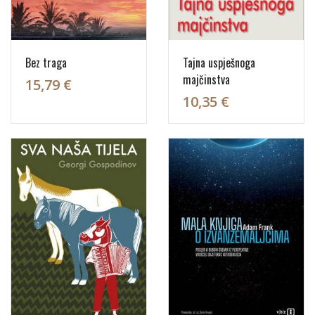
Bez traga
Tajna uspješnoga
majčinstva
15,79 €
10,35 €