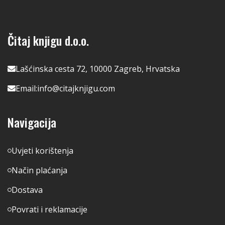
Čitaj knjigu d.o.o.
Lašćinska cesta 72, 10000 Zagreb, Hrvatska
Email:
info@citajknjigu.com
Navigacija
Uvjeti korištenja
Način plaćanja
Dostava
Povrati i reklamacije