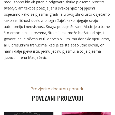
međusobno bliskih pitanja odgovara zbirka pjesama
Usnena
predaja,
arhitektice poezije jer u svakoj njezinoj pjesmi
osjećamo kako se pjesma 'gradi', a u ovoj zbirci usto osjećamo
kako se i ličnost doslovno 'izgrađuje', kako njeguje svoju
autonomiju i neovisnost. Snaga poezije Suzane Matić je u tome
što emocija nije prezrena, što subjekt može bježati od nje, i
govoriti da je očvrsnuo ili 'odrvenio', i mi mu donekle vjerujemo,
ali u presudnim trenucima, kad je zaista apsolutno iskren, on
nam i dalje pjeva istu, jednu jedinu pjesmu, a to je pjesma
ljubavi. - Irena Matijašević
Provjerite dodatnu ponudu
POVEZANI PROIZVODI