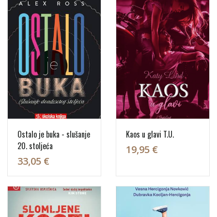
Ostalo je buka - slušanje
Kaos u glavi T.U.
20. stoljeća
19,95 €
33,05 €