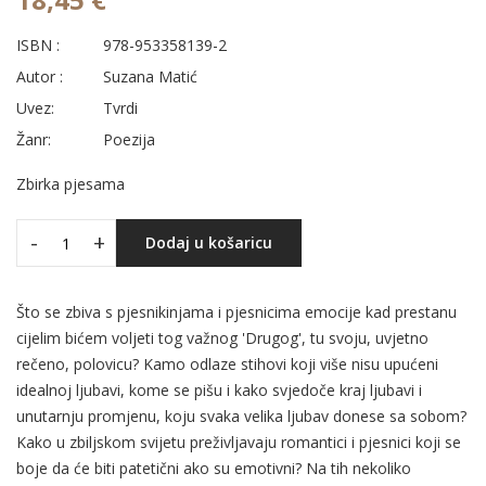
ISBN :
978-953358139-2
Autor :
Suzana Matić
Uvez:
Tvrdi
Žanr:
Poezija
Zbirka pjesama
-
+
Dodaj u košaricu
Što se zbiva s pjesnikinjama i pjesnicima emocije kad prestanu
cijelim bićem voljeti tog važnog 'Drugog', tu svoju, uvjetno
rečeno, polovicu? Kamo odlaze stihovi koji više nisu upućeni
idealnoj ljubavi, kome se pišu i kako svjedoče kraj ljubavi i
unutarnju promjenu, koju svaka velika ljubav donese sa sobom?
Kako u zbiljskom svijetu preživljavaju romantici i pjesnici koji se
boje da će biti patetični ako su emotivni? Na tih nekoliko