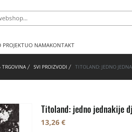
O PROJEKTU
O NAMA
KONTAKT
 TRGOVINA
SVI PROIZVODI
TITOLAND: JEDNO JEDNA
Titoland: jedno jednakije d
13,26 €