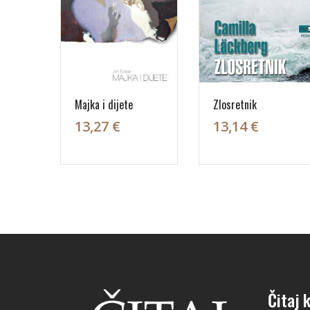
Majka i dijete
Zlosretnik
13,27 €
13,14 €
Čitaj k