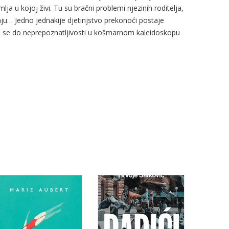
lja u kojoj živi. Tu su bračni problemi njezinih roditelja,
raju… Jedno jednakije djetinjstvo prekonoći postaje
iću se do neprepoznatljivosti u košmarnom kaleidoskopu