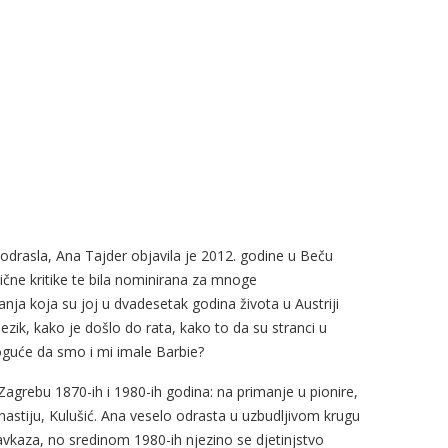
drasla, Ana Tajder objavila je 2012. godine u Beču
lične kritike te bila nominirana za mnoge
anja koja su joj u dvadesetak godina života u Austriji
jezik, kako je došlo do rata, kako to da su stranci u
oguće da smo i mi imale Barbie?
Zagrebu 1870-ih i 1980-ih godina: na primanje u pionire,
nastiju, Kulušić. Ana veselo odrasta u uzbudljivom krugu
Kavkaza, no sredinom 1980-ih njezino se djetinjstvo