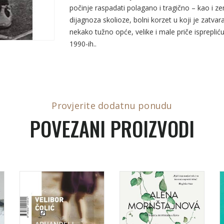
počinje raspadati polagano i tragično – kao i zem
dijagnoza skolioze, bolni korzet u koji je zatva
nekako tužno opće, velike i male priče isprepl
1990-ih..
Provjerite dodatnu ponudu
POVEZANI PROIZVODI