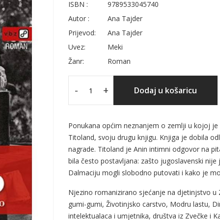
ISBN :
9789533045740
Autor :
Ana Tajder
Prijevod:
Ana Tajder
Uvez:
Meki
Žanr:
Roman
-
+
Dodaj u košaricu
Ponukana općim neznanjem o zemlji u kojoj je o
Titoland, svoju drugu knjigu. Knjiga je dobila od
nagrade. Titoland je Anin intimni odgovor na pit
bila često postavljana: zašto jugoslavenski nije 
Dalmaciju mogli slobodno putovati i kako je m
Njezino romanizirano sjećanje na djetinjstvo u 
gumi-gumi, Životinjsko carstvo, Modru lastu, Di
intelektualaca i umjetnika, društva iz Zvečke i 