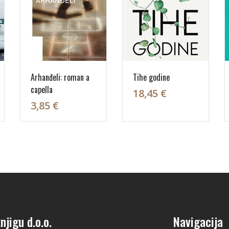
Arhanđeli: roman a
Tihe godine
capella
18,45 €
3,85 €
njigu d.o.o.
Navigacija