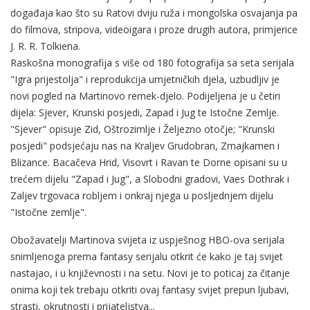
događaja kao što su Ratovi dviju ruža i mongolska osvajanja pa
do filmova, stripova, videoigara i proze drugih autora, primjerice
J. R. R. Tolkiena.
Raskošna monografija s više od 180 fotografija sa seta serijala
"Igra prijestolja" i reprodukcija umjetničkih djela, uzbudljiv je
novi pogled na Martinovo remek-djelo. Podijeljena je u četiri
dijela: Sjever, Krunski posjedi, Zapad i Jug te Istočne Zemlje.
"Sjever" opisuje Zid, Oštrozimlje i Željezno otočje; "Krunski
posjedi" podsjećaju nas na Kraljev Grudobran, Zmajkamen i
Blizance. Bacačeva Hrid, Visovrt i Ravan te Dorne opisani su u
trećem dijelu "Zapad i Jug", a Slobodni gradovi, Vaes Dothrak i
Zaljev trgovaca robljem i onkraj njega u posljednjem dijelu
"Istočne zemlje".
Obožavatelji Martinova svijeta iz uspješnog HBO-ova serijala
snimljenoga prema fantasy serijalu otkrit će kako je taj svijet
nastajao, i u književnosti i na setu. Novi je to poticaj za čitanje
onima koji tek trebaju otkriti ovaj fantasy svijet prepun ljubavi,
strasti, okrutnosti i prijateljstva...