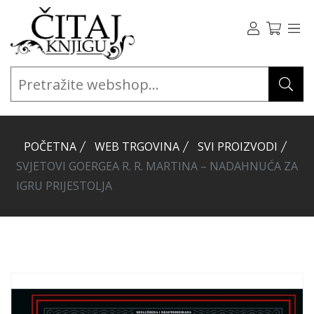
POČETNA
WEB TRGOVINA
SVI PROIZVODI
SVJETOVI GOERGEA R. R. MARTINA – NADAHNUĆA ZA
IGRU PRIJESTOLJA