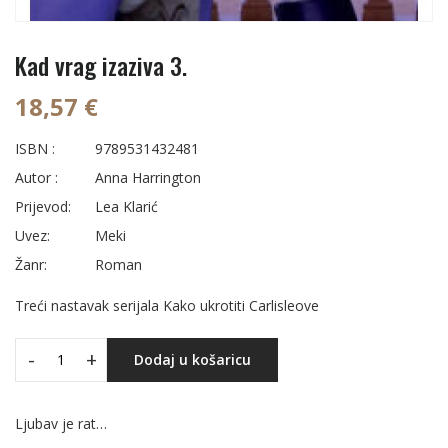
Kad vrag izaziva 3.
18,57 €
ISBN :
9789531432481
Autor :
Anna Harrington
Prijevod:
Lea Klarić
Uvez:
Meki
Žanr:
Roman
Treći nastavak serijala Kako ukrotiti Carlisleove
-
+
Dodaj u košaricu
Ljubav je rat…