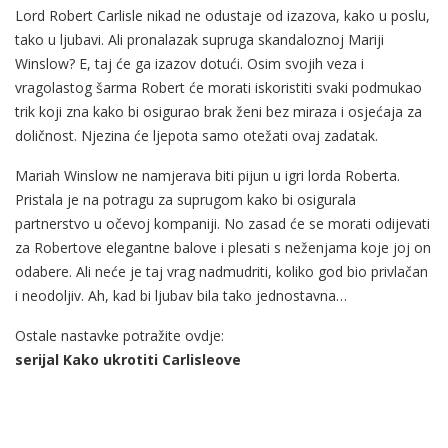
Lord Robert Carlisle nikad ne odustaje od izazova, kako u poslu,
tako u ljubavi. Ali pronalazak supruga skandaloznoj Mariji
Winslow? E, taj će ga izazov dotući. Osim svojih veza i
vragolastog šarma Robert će morati iskoristiti svaki podmukao
trik koji zna kako bi osigurao brak ženi bez miraza i osjećaja za
doličnost. Njezina će ljepota samo otežati ovaj zadatak.
Mariah Winslow ne namjerava biti pijun u igri lorda Roberta.
Pristala je na potragu za suprugom kako bi osigurala
partnerstvo u očevoj kompaniji. No zasad će se morati odijevati
za Robertove elegantne balove i plesati s neženjama koje joj on
odabere. Ali neće je taj vrag nadmudriti, koliko god bio privlačan
i neodoljiv. Ah, kad bi ljubav bila tako jednostavna…
Ostale nastavke potražite ovdje:
serijal Kako ukrotiti Carlisleove