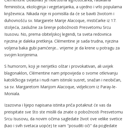
feministica, ekologinja i vegetarijanka, a ujedno i vrlo popularna
književnica. Nikada nije ni pomislila da će se baviti životom i
duhovnošću sv. Margarete Marije Alacoque, mističarke iz 17.
stoljeća, zaslužne za širenje pobožnosti Presvetomu Srcu
Isusovu. No, prema obiteljskoj legendi, ta sveta redovnica
njezina je daleka pretkinja. Clémentine je sada trudna, njezina
voljena baka gubi pamćenje... vrijeme je da krene u potragu za
svojim korijenima.
S humorom, koji je nerijetko oštar i provokativan, ali uvijek
blagonaklon, Clémentine nam pripovijeda o svome otkrivanju
katoličkoga svijeta i nudi nam istinski susret, snažan i neobičan,
sa sv. Margaretom Marijom Alacoque, vidjelicom iz Paray-le-
Moniala.
Izazovna i lijepo napisana istinita priča potaknut će vas da
preispitate sve što ste mislili da znate o pobožnosti Presvetomu
Srcu Isusovu, da novim očima sagledate život ove velike svetice
(kao i svih svetaca uopće) te vam "posuditi oči" da pogledate