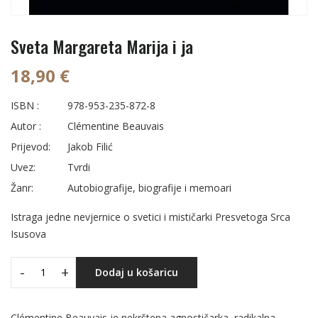
Sveta Margareta Marija i ja
18,90 €
ISBN :
978-953-235-872-8
Autor :
Clémentine Beauvais
Prijevod:
Jakob Filić
Uvez:
Tvrdi
Žanr:
Autobiografije, biografije i memoari
Istraga jedne nevjernice o svetici i mističarki Presvetoga Srca
Isusova
-
+
Dodaj u košaricu
Clémentine Beauvais je nekrštena agnostičarka, radikalna