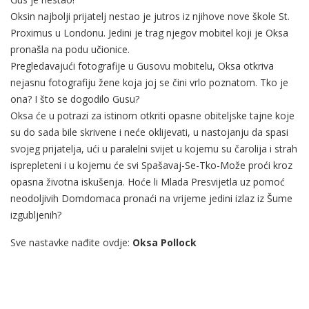
Oksin najbolji prijatelj nestao je jutros iz njihove nove škole St.
Proximus u Londonu. Jedini je trag njegov mobitel koji je Oksa
pronašla na podu učionice.
Pregledavajući fotografije u Gusovu mobitelu, Oksa otkriva
nejasnu fotografiju žene koja joj se čini vrlo poznatom. Tko je
ona? I što se dogodilo Gusu?
Oksa će u potrazi za istinom otkriti opasne obiteljske tajne koje
su do sada bile skrivene i neće oklijevati, u nastojanju da spasi
svojeg prijatelja, ući u paralelni svijet u kojemu su čarolija i strah
isprepleteni i u kojemu će svi Spašavaj-Se-Tko-Može proći kroz
opasna životna iskušenja. Hoće li Mlada Presvijetla uz pomoć
neodoljivih Domdomaca pronaći na vrijeme jedini izlaz iz Šume
izgubljenih?
Sve nastavke nađite ovdje:
Oksa Pollock