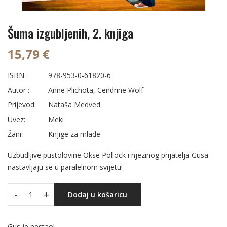
Šuma izgubljenih, 2. knjiga
15,79 €
ISBN :
978-953-0-61820-6
Autor :
Anne Plichota, Cendrine Wolf
Prijevod:
Nataša Medved
Uvez:
Meki
Žanr:
Knjige za mlade
Uzbudljive pustolovine Okse Pollock i njezinog prijatelja Gusa
nastavljaju se u paralelnom svijetu!
-
+
Dodaj u košaricu
Gus je nestao!