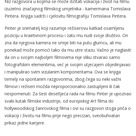
Niz razgovora u kojima se može iščitati vokacija i život na filmu
izuzetno značajnog filmskog umjetnika - kamermana Tomislava
Pintera. Knjiga sadrži i cjelovitu filmografiju Tomislava Pintera.
Pinter je snimatelj koji razumije režiserovu katkad osamljenu
poziciju u kraetivnom procesu i zatu mu nudi svoje društvo. On
zna da njegova kamera ne smije biti na putu glumcu, ali mu
ponekad može pomoći tako da mu utre stazu. Važno je naglasiti
da on u svojim najboljim filmovima nije sliku stvarao samo
fotografskim elementima, već je svojim utjecajem objedinjavao
i manipulirao svim vizulanim komponentama. Ova se knjiga
temelji na spontanim razgovorima, zbog čega su neki važni
filmovi i režiseri možda neproporcionalno zastupljeni ili čak
nespomenuti. Za šest desetljeća rada na filmu Pinter je upoznao
svaki kutak filmske industrije, od e
uropskog Art
filma do
hollywoodskog žanrovskog filma i ovi su razgovori stoga priča o
vokaciji i životu na filmu prije nego precizan, sveobuhvatan
prikaz jedne karijere.