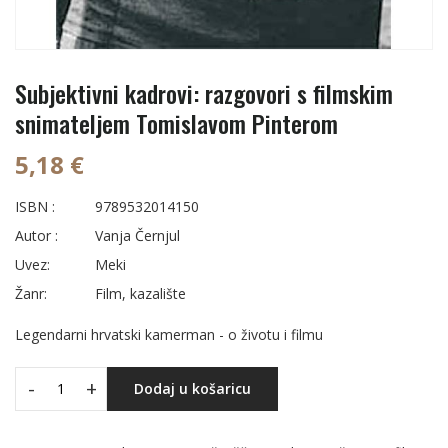
Subjektivni kadrovi: razgovori s filmskim
snimateljem Tomislavom Pinterom
5,18 €
ISBN :
9789532014150
Autor :
Vanja Černjul
Uvez:
Meki
Žanr:
Film, kazalište
Legendarni hrvatski kamerman - o životu i filmu
-
+
Dodaj u košaricu