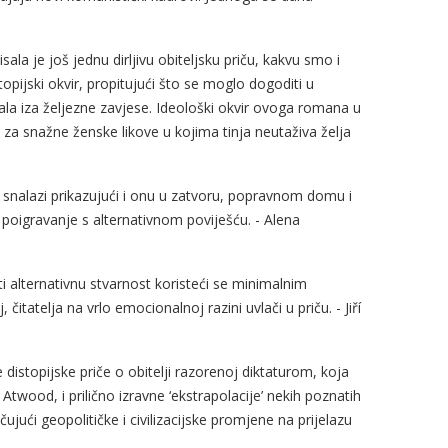
a je još jednu dirljivu obiteljsku priču, kakvu smo i
topijski okvir, propitujući što se moglo dogoditi u
ala iza željezne zavjese. Ideološki okvir ovoga romana u
a snažne ženske likove u kojima tinja neutaživa želja
snalazi prikazujući i onu u zatvoru, popravnom domu i
poigravanje s alternativnom poviješću. - Alena
 alternativnu stvarnost koristeći se minimalnim
čitatelja na vrlo emocionalnoj razini uvlači u priču. - Jiří
distopijske priče o obitelji razorenoj diktaturom, koja
Atwood, i prilično izravne ‘ekstrapolacije’ nekih poznatih
čujući geopolitičke i civilizacijske promjene na prijelazu