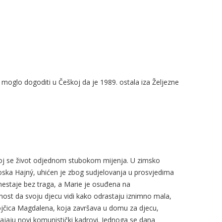
o se moglo dogoditi u Češkoj da je 1989. ostala iza Željezne
joj se život odjednom stubokom mijenja. U zimsko
 Joska Hajný, uhićen je zbog sudjelovanja u prosvjedima
 nestaje bez traga, a Marie je osuđena na
nost da svoju djecu vidi kako odrastaju iznimno mala,
vojčica Magdalena, koja završava u domu za djecu,
ajaju novi komunistički kadrovi. Jednoga se dana