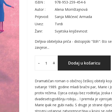
ISBN :
978-953-259-454-6
Autor :
Alena Mornštajnová
Prijevod:
Sanja Milićević Armada
Uvez:
Tvrdi
Žanr:
Svjetska književnost
Dirljiva obiteljska priča - distopijski "štih": št
zavjese...
-
+
Dodaj u košaricu
Dramatičan roman o običnoj češkoj obitelji ko
svitanje 1989. godine mladi bračni par, Marie i
protiv režima. Djeca ostaju bez roditelja; Joska
dvadesetogodišnju robiju… I premda je vjerojat
Marie ipak ne gubi nadu. S druge je strane dje
strogoj ustanovi zatvorenog tipa u kojoj se odg