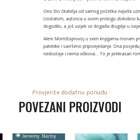
Ono što čitatelja od samog početka najviše uznem
Uostalom, autorica u svom prologu zlokobno ka
dogodilo, a još uvijek se događa drugdje u svij
Aleni Mornštajnovoj u svim knjigama moram prizn
patetike i savršeno pripovijedanje. Ona posjeduj
nedostaje i nema viškova… To je prekrasan ro
Provjerite dodatnu ponudu
POVEZANI PROIZVODI