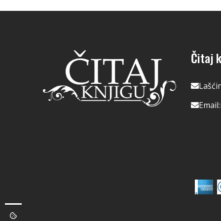
Čitaj k
Lašći
Email: