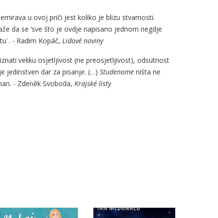
irava u ovoj priči jest koliko je blizu stvarnosti.
že da se ‘sve što je ovdje napisano jednom negdje
etu᾿. - Radim Kopáč,
Lidové noviny
ati veliku osjetljivost (ne preosjetljivost), odsutnost
e jedinstven dar za pisanje. (…)
Studenome
ništa ne
man. - Zdeněk Svoboda,
Krajské listy