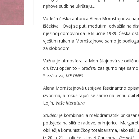
njihove sudbine ukrštaju…
Vodeća češka autorica Alena Mornštajnová napisal
iščekivali. Ovaj se put, međutim, odvažila na dis
njezinoj domovini da je ključne 1989. Češka ost
vještim rukama Mornštajnove samo je podloga z
za slobodom.
Važna je atmosfera, a Mornštajnová se odlično 
društvu općenito –
Studeni
zasigurno nije samo 
Slezáková,
MF DNES
Alena Mornštajnová uspijeva fascinantno opisati
izvorima, a fokusirajući se samo na jednu obitelj, 
Lojín,
Vaše literatura
Studeni
je kombinacija melodramatski prikazane 
podsjeća na slične radove, primjerice, Margaret 
obilježja komunističkog totalitarizma, iako isklju
iz 20. u 21. stoljeće. - Josef Chuchma,
Respekt