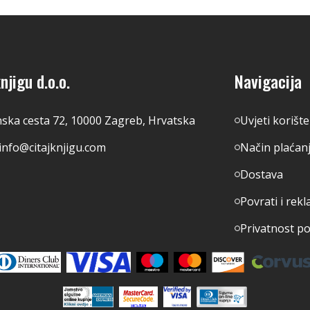
njigu d.o.o.
Navigacija
nska cesta 72, 10000 Zagreb, Hrvatska
Uvjeti korišt
info@citajknjigu.com
Način plaćan
Dostava
Povrati i rekl
Privatnost p