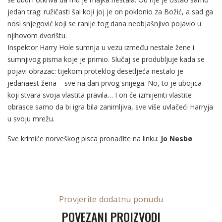
jedan trag: ružičasti šal koji joj je on poklonio za Božić, a sad ga
nosi snjegović koji se ranije tog dana neobjašnjivo pojavio u
njihovom dvorištu.
Inspektor Harry Hole sumnja u vezu između nestale žene i
sumnjivog pisma koje je primio. Slučaj se produbljuje kada se
pojavi obrazac: tijekom proteklog desetljeća nestalo je
jedanaest žena – sve na dan prvog snijega. No, to je ubojica
koji stvara svoja vlastita pravila… I on će izmijeniti vlastite
obrasce samo da bi igra bila zanimljiva, sve više uvlačeći Harryja
u svoju mrežu.
Sve krimiće norveškog pisca pronađite na linku:
Jo Nesbø
Provjerite dodatnu ponudu
POVEZANI PROIZVODI