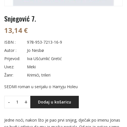
Snjegović 7.
13,14 €
ISBN :
978-953-7213-16-9
Autor :
Jo Nesbø
Prijevod:
Iva Ušćumlić Gretić
Uvez:
Meki
Žanr:
Krimići, trileri
SEDMI roman u serijalu o Harryju Holeu
-
+
Dodaj u košaricu
Jedne noći, nakon što je pao prvi snijeg, dječak po imenu Jonas
se budi i otkriva da mu je majka nestala. Od nje je ostao samo