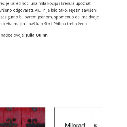
 već je usred noći unajmila kočiju i krenula upoznati
eno odgovarati. Ali… nije bilo tako. Njezin savršeni
 A i zasigurno bi, barem jednom, spomenuo da ima dvoje
o treba majka - baš kao što i Phillipu treba žena.
a nađite ovdje:
Julia Quinn