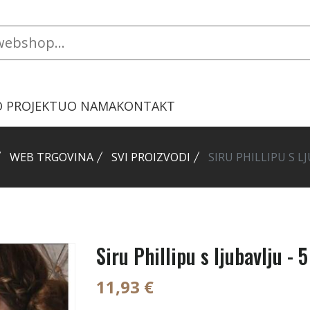
O PROJEKTU
O NAMA
KONTAKT
WEB TRGOVINA
SVI PROIZVODI
SIRU PHILLIPU S LJ
Siru Phillipu s ljubavlju - 5
11,93 €