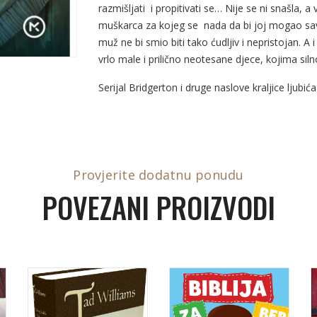
razmišljati i propitivati se… Nije se ni snašla, a
muškarca za kojeg se nada da bi joj mogao savrš
muž ne bi smio biti tako ćudljiv i nepristojan.
vrlo male i prilično neotesane djece, kojima siln
Serijal Bridgerton i druge naslove kraljice ljubić
Provjerite dodatnu ponudu
POVEZANI PROIZVODI