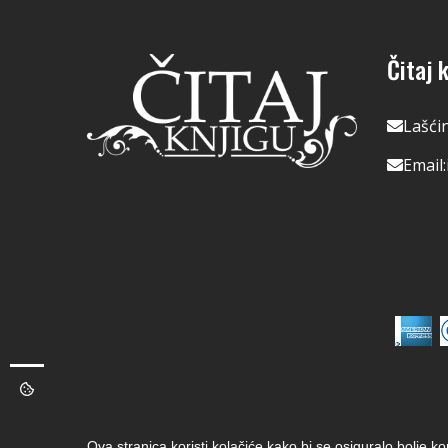
Čitaj k
Lašći
Email:
Ova stranica koristi kolačiće kako bi se osiguralo bolje k