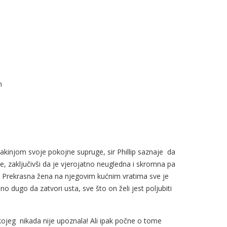
n
akinjom svoje pokojne supruge, sir Phillip saznaje da
je, zaključivši da je vjerojatno neugledna i skromna pa
tako. Prekrasna žena na njegovim kućnim vratima sve je
no dugo da zatvori usta, sve što on želi jest poljubiti
kojeg nikada nije upoznala! Ali ipak počne o tome