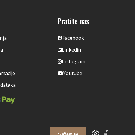
Pratite nas
enja
Facebook
ja
Linkedin
Instagram
amacije
Youtube
odataka
Slažem se