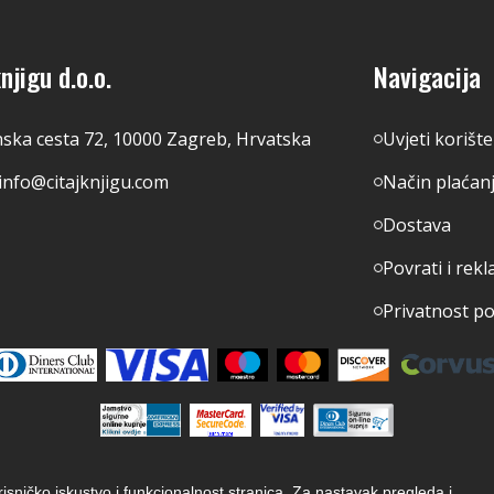
njigu d.o.o.
Navigacija
nska cesta 72, 10000 Zagreb, Hrvatska
Uvjeti korišt
info@citajknjigu.com
Način plaćan
Dostava
Povrati i rekl
Privatnost p
orisničko iskustvo i funkcionalnost stranica. Za nastavak pregleda i