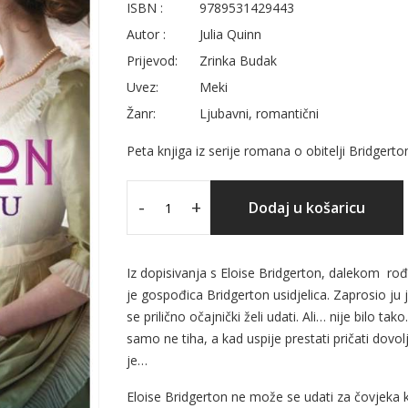
ISBN :
9789531429443
Autor :
Julia Quinn
Prijevod:
Zrinka Budak
Uvez:
Meki
Žanr:
Ljubavni, romantični
Peta knjiga iz serije romana o obitelji Bridgerto
-
+
Dodaj u košaricu
Iz dopisivanja s Eloise Bridgerton, dalekom rođ
je gospođica Bridgerton usidjelica. Zaprosio ju 
se prilično očajnički želi udati. Ali… nije bilo 
samo ne tiha, a kad uspije prestati pričati dovolj
je…
Eloise Bridgerton ne može se udati za čovjeka 