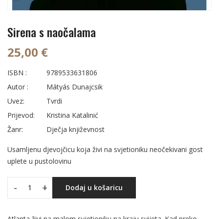
Sirena s naočalama
25,00 €
ISBN :
9789533631806
Autor :
Mátyás Dunajcsik
Uvez:
Tvrdi
Prijevod:
Kristina Katalinić
Žanr:
Dječja književnost
Usamljenu djevojčicu koja živi na svjetioniku neočekivani gost
uplete u pustolovinu
-
+
Dodaj u košaricu
Atlanta živi na malom svjetioniku na kraju svijeta. Kad preko