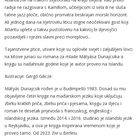
radija ne razgovara s Kamillom, učiteljicom iz sela ili ne sluša
tatine jazz-ploče, obično promatra beskrajan morski horizont.
Ali jednog dana na Vjetrovitu liticu stigne neočekivani gost koji
Atlantu uplete u takvu pustolovinu na kakvoj bi djevojčici
pozavidjeli i njezini slavni preci moreplovci…
Tajanstvene ptice, utvare koje su oplovile svijet i zaljubljeni lovci
na kitove junaci su romana za mlade Mátyása Dunajcsika a
knjigu su nadahnule godine koje je autor proveo na Islandu.
Ilustracije: Gergő Gilicze
Mátyás Dunajcsik rođen je u Budimpešti 1983. Dosad su mu
objavljene četiri knjige na mađarskom jeziku koje uključuju
zbirku kratkih priča, zbirku priča i pjesama, knjigu za djecu i
roman te desetak prijevoda s francuskog, engleskog i
islandskog jezika. Između 2014. i 2016. studirao je islandski jezik
u Reykjavíku, a ova je knjiga inspirirana vremenom koje je
proveo tamo. Od 2023. živi u Berlinu.