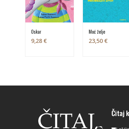
Oskar
Moć želje
9,28 €
23,50 €
Čitaj k