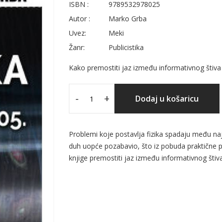
ISBN :
9789532978025
Autor :
Marko Grba
Uvez:
Meki
Žanr:
Publicistika
Kako premostiti jaz između informativnog štiva
-
+
Dodaj u košaricu
Problemi koje postavlja fizika spadaju među najst
duh uopće pozabavio, što iz pobuda praktične po
knjige premostiti jaz između informativnog štiv