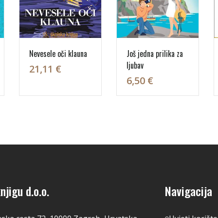
Nevesele oči klauna
Još jedna prilika za
ljubav
21,11 €
6,50 €
njigu d.o.o.
Navigacija