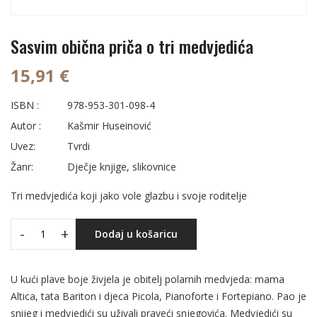
Sasvim obična priča o tri medvjedića
15,91 €
ISBN :
978-953-301-098-4
Autor :
Kašmir Huseinović
Uvez:
Tvrdi
Žanr:
Dječje knjige, slikovnice
Tri medvjedića koji jako vole glazbu i svoje roditelje
-
+
Dodaj u košaricu
U kući plave boje živjela je obitelj polarnih medvjeda: mama
Altica, tata Bariton i djeca Picola, Pianoforte i Fortepiano. Pao je
snijeg i medvjedići su uživali praveći snjegovića. Medvjedići su