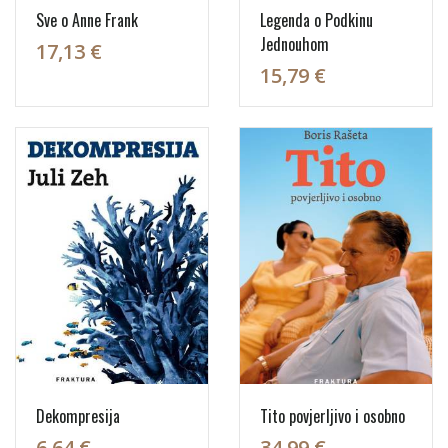
Sve o Anne Frank
Legenda o Podkinu
Jednouhom
17,13 €
15,79 €
Dekompresija
Tito povjerljivo i osobno
6,64 €
34,99 €