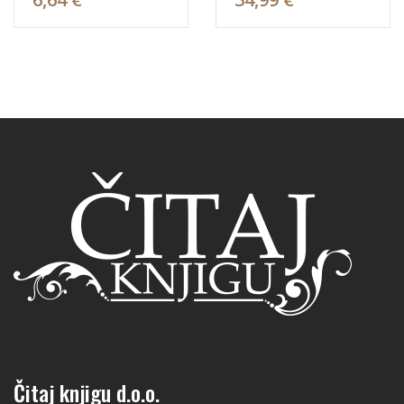
Čitaj knjigu d.o.o.