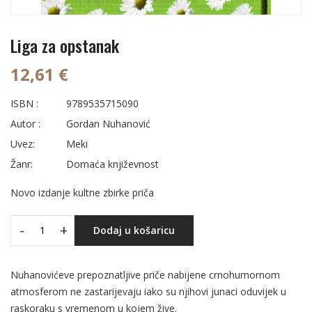
Liga za opstanak
12,61 €
ISBN :
9789535715090
Autor :
Gordan Nuhanović
Uvez:
Meki
Žanr:
Domaća književnost
Novo izdanje kultne zbirke priča
-
+
Dodaj u košaricu
Nuhanovićeve prepoznatljive priče nabijene crnohumornom
atmosferom ne zastarijevaju iako su njihovi junaci oduvijek u
raskoraku s vremenom u kojem žive.