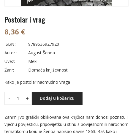
Postolar i vrag
8,36 €
ISBN :
9789536927920
Autor :
August Šenoa
Uvez:
Meki
Žanr:
Domaća književnost
Kako je postolar nadmudrio vraga
-
+
Dodaj u košaricu
Zanimljivo grafički oblikovana ova knjižica nam donosi poznatu i
vječnu povjesticu, pripovijetku u stihu s povijesnom ili narodnom
tematikomu koju je Šenoa napisao davne 1863. Baš kako i