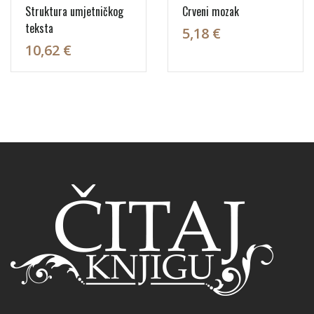
Struktura umjetničkog
Crveni mozak
teksta
5,18 €
10,62 €