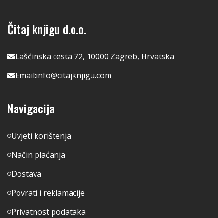
Čitaj knjigu d.o.o.
Lašćinska cesta 72, 10000 Zagreb, Hrvatska
Email:
info@citajknjigu.com
Navigacija
Uvjeti korištenja
Način plaćanja
Dostava
Povrati i reklamacije
Privatnost podataka