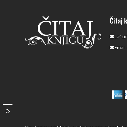
Čitaj k
Lašći
Email: