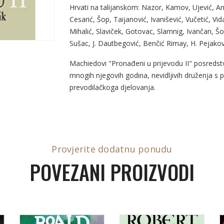
Hrvati na talijanskom: Nazor, Kamov, Ujević, Andr
Cesarić, Šop, Taijanović, Ivanišević, Vučetić, Vid
Mihalić, Slaviček, Gotovac, Slamnig, Ivančan, Šo
Sušac, J. Dautbegović, Benčić Rimay, H. Pejakov
Machiedovi "Pronađeni u prijevodu II" posredst
mnogih njegovih godina, nevidljivih druženja s
prevodilačkoga djelovanja.
Provjerite dodatnu ponudu
POVEZANI PROIZVODI