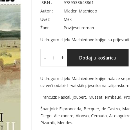
ISBN :
9789533643861
Autor :
Mladen Machiedo
Uvez:
Meki
Žanr:
Povijesni roman
U drugom dijelu Machiedove knjige su prijevodi 
-
+
Dodaj u košaricu
U drugom dijelu Machiedove knjige nalaze se pri
uz veći odabir hrvatskih pjesnika na talijanskom 
Francuzi: Pascal, Joubert, Musset, Rimbaud, Prou
Španjolci: Espronceda, Becquer, de Castro, Mach
Diego, Aleixandre, Alonso, Cernuda, Altolaguirr
Pizarnik, Mendes.