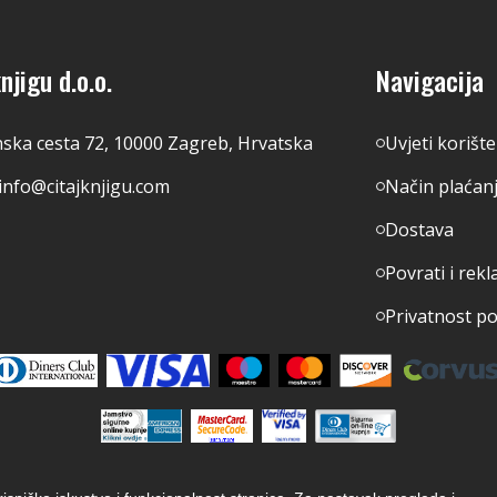
njigu d.o.o.
Navigacija
nska cesta 72, 10000 Zagreb, Hrvatska
Uvjeti korišt
info@citajknjigu.com
Način plaćan
Dostava
Povrati i rekl
Privatnost p