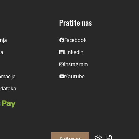
Pratite nas
enja
Facebook
ja
Linkedin
Instagram
amacije
Youtube
odataka