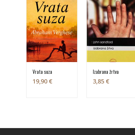
Vrata suza
Izabrana žrtva
19,90 €
3,85 €