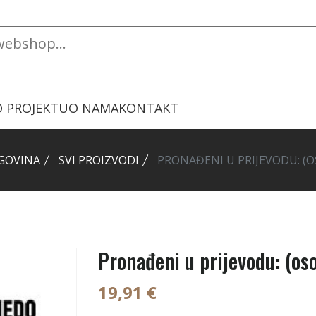
O PROJEKTU
O NAMA
KONTAKT
GOVINA
SVI PROIZVODI
PRONAĐENI U PRIJEVODU: (O
Pronađeni u prijevodu: (os
19,91 €