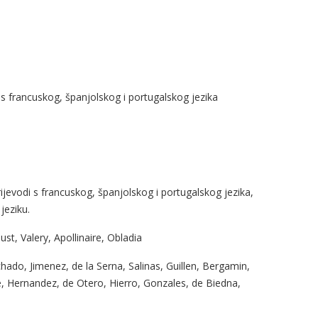
s francuskog, španjolskog i portugalskog jezika
jevodi s francuskog, španjolskog i portugalskog jezika,
jeziku.
st, Valery, Apollinaire, Obladia
ado, Jimenez, de la Serna, Salinas, Guillen, Bergamin,
e, Hernandez, de Otero, Hierro, Gonzales, de Biedna,