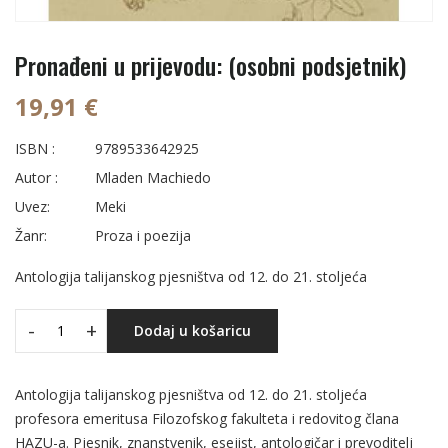
Pronađeni u prijevodu: (osobni podsjetnik)
19,91 €
ISBN :
9789533642925
Autor :
Mladen Machiedo
Uvez:
Meki
Žanr:
Proza i poezija
Antologija talijanskog pjesništva od 12. do 21. stoljeća
-
+
Dodaj u košaricu
Antologija talijanskog pjesništva od 12. do 21. stoljeća
profesora emeritusa Filozofskog fakulteta i redovitog člana
HAZU-a. Pjesnik, znanstvenik, esejist, antologičar i prevoditelj