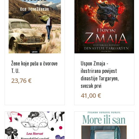
Žene koje pušu u čvorove
Uspon Zmaja -
T. U.
ilustrirana povijest
dinastije Targaryen,
23,76 €
svezak prvi
41,00 €