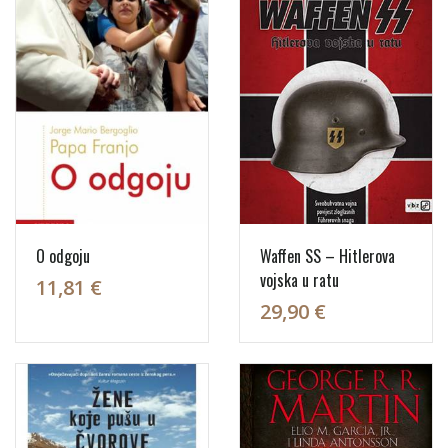
O odgoju
Waffen SS – Hitlerova
vojska u ratu
11,81 €
29,90 €