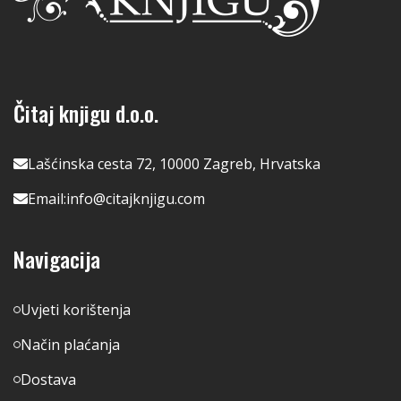
Čitaj knjigu d.o.o.
Lašćinska cesta 72, 10000 Zagreb, Hrvatska
Email:
info@citajknjigu.com
Navigacija
Uvjeti korištenja
Način plaćanja
Dostava