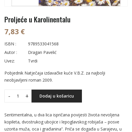
Proljeće u Karolinentalu
7,83 €
ISBN :
9789533041568
Autor :
Dragan Pavelić
Uvez:
Tvrdi
Pobjednik Natječaja izdavačke kuće V.B.Z. za najbolji
neobjavljeni roman 2009.
-
+
Dodaj u košaricu
Sentimentalna, u dva lica ispričana povijesti života nevoljena
kopileta, dvostrukog ubojice i lepoglavskog robijaša – posve
uzorita muža, oca i građanina”. Priča se događa u Sarajevu, u