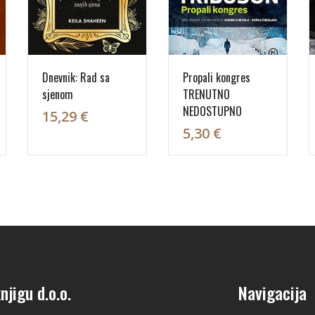
Dnevnik: Rad sa
Propali kongres
sjenom
TRENUTNO
NEDOSTUPNO
15,29 €
5,30 €
njigu d.o.o.
Navigacija