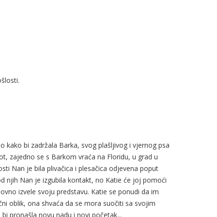
šlosti.
o kako bi zadržala Barka, svog plašljivog i vjernog psa
vot, zajedno se s Barkom vraća na Floridu, u grad u
i Nan je bila plivačica i plesačica odjevena poput
d njih Nan je izgubila kontakt, no Katie će joj pomoći
ovno izvele svoju predstavu. Katie se ponudi da im
ni oblik, ona shvaća da se mora suočiti sa svojim
 bi pronašla novu nadu i novi početak...