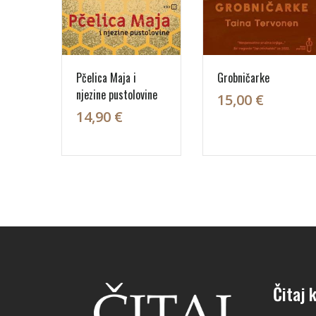
Pčelica Maja i
Grobničarke
njezine pustolovine
15,00 €
14,90 €
Čitaj k