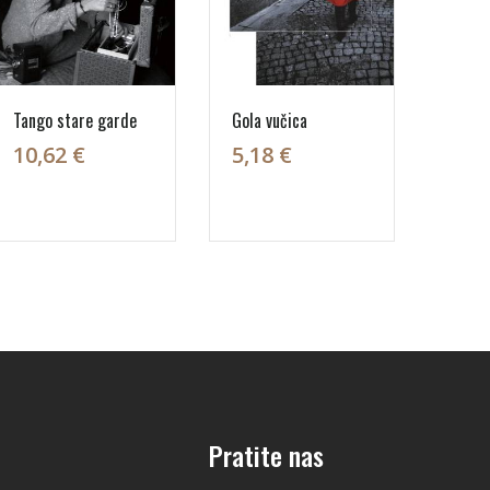
Tango stare garde
Gola vučica
10,62 €
5,18 €
Pratite nas