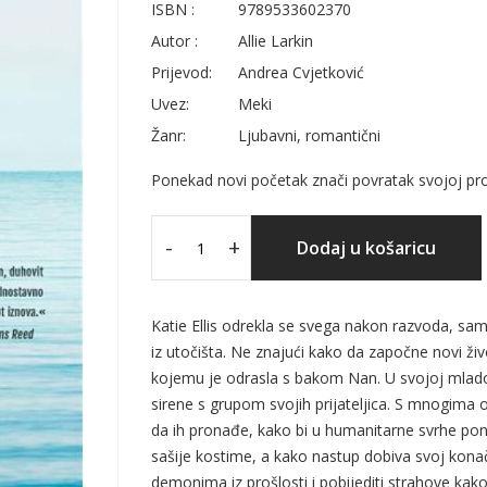
ISBN :
9789533602370
Autor :
Allie Larkin
Prijevod:
Andrea Cvjetković
Uvez:
Meki
Žanr:
Ljubavni, romantični
Ponekad novi početak znači povratak svojoj pro
-
+
Dodaj u košaricu
Katie Ellis odrekla se svega nakon razvoda, sam
iz utočišta. Ne znajući kako da započne novi ži
kojemu je odrasla s bakom Nan. U svojoj mladost
sirene s grupom svojih prijateljica. S mnogima o
da ih pronađe, kako bi u humanitarne svrhe pon
sašije kostime, a kako nastup dobiva svoj konač
demonima iz prošlosti i pobijediti strahove kako