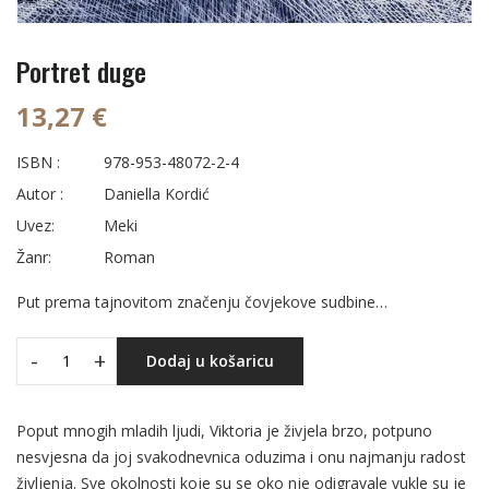
Portret duge
13,27 €
ISBN :
978-953-48072-2-4
Autor :
Daniella Kordić
Uvez:
Meki
Žanr:
Roman
Put prema tajnovitom značenju čovjekove sudbine…
-
+
Dodaj u košaricu
Poput mnogih mladih ljudi, Viktoria je živjela brzo, potpuno
nesvjesna da joj svakodnevnica oduzima i onu najmanju radost
življenja. Sve okolnosti koje su se oko nje odigravale vukle su je