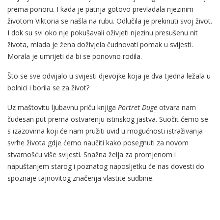
prema ponoru. I kada je patnja gotovo prevladala njezinim
životom Viktoria se našla na rubu. Odlučila je prekinuti svoj život.
I dok su svi oko nje pokušavali oživjeti njezinu presušenu nit
života, mlada je žena doživjela čudnovati pomak u svijesti.
Morala je umrijeti da bi se ponovno rodila.
Što se sve odvijalo u svijesti djevojke koja je dva tjedna ležala u
bolnici i borila se za život?
Uz maštovitu ljubavnu priču knjiga
Portret Duge
otvara nam
čudesan put prema ostvarenju istinskog jastva. Suočit ćemo se
s izazovima koji će nam pružiti uvid u mogućnosti istraživanja
svrhe života gdje ćemo naučiti kako posegnuti za novom
stvarnošću više svijesti. Snažna želja za promjenom i
napuštanjem starog i poznatog naposljetku će nas dovesti do
spoznaje tajnovitog značenja vlastite sudbine.