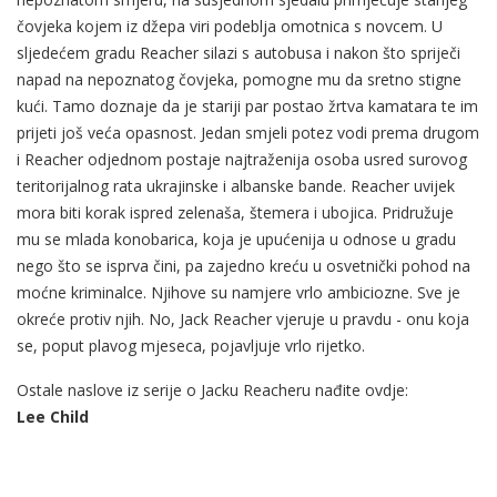
čovjeka kojem iz džepa viri podeblja omotnica s novcem. U
sljedećem gradu Reacher silazi s autobusa i nakon što spriječi
napad na nepoznatog čovjeka, pomogne mu da sretno stigne
kući. Tamo doznaje da je stariji par postao žrtva kamatara te im
prijeti još veća opasnost. Jedan smjeli potez vodi prema drugom
i Reacher odjednom postaje najtraženija osoba usred surovog
teritorijalnog rata ukrajinske i albanske bande. Reacher uvijek
mora biti korak ispred zelenaša, štemera i ubojica. Pridružuje
mu se mlada konobarica, koja je upućenija u odnose u gradu
nego što se isprva čini, pa zajedno kreću u osvetnički pohod na
moćne kriminalce. Njihove su namjere vrlo ambiciozne. Sve je
okreće protiv njih. No, Jack Reacher vjeruje u pravdu - onu koja
se, poput plavog mjeseca, pojavljuje vrlo rijetko.
Ostale naslove iz serije o Jacku Reacheru nađite ovdje:
Lee Child