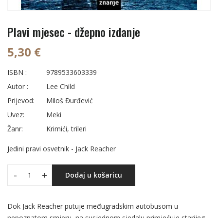
Plavi mjesec - džepno izdanje
5,30 €
ISBN :
9789533603339
Autor :
Lee Child
Prijevod:
Miloš Đurđević
Uvez:
Meki
Žanr:
Krimići, trileri
Jedini pravi osvetnik - Jack Reacher
-
+
Dodaj u košaricu
Dok Jack Reacher putuje međugradskim autobusom u
nepoznatom smjeru, na susjednom sjedalu primjećuje starijeg