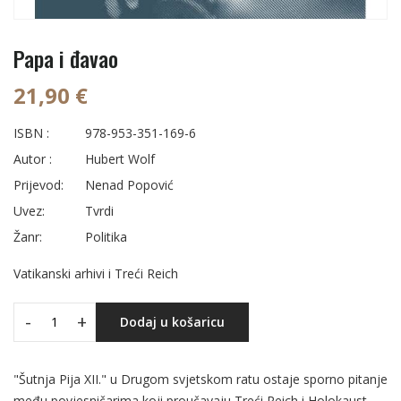
Papa i đavao
21,90 €
ISBN :
978-953-351-169-6
Autor :
Hubert Wolf
Prijevod:
Nenad Popović
Uvez:
Tvrdi
Žanr:
Politika
Vatikanski arhivi i Treći Reich
-
+
Dodaj u košaricu
"Šutnja Pija XII." u Drugom svjetskom ratu ostaje sporno pitanje
među povjesničarima koji proučavaju Treći Reich i Holokaust.