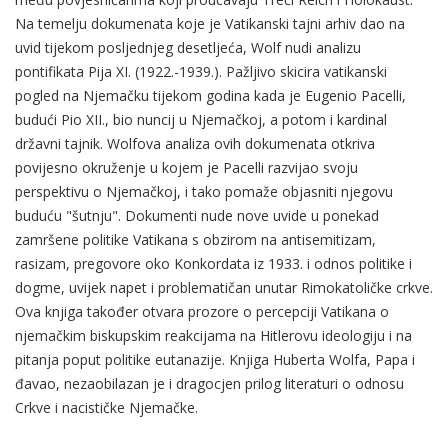
Na temelju dokumenata koje je Vatikanski tajni arhiv dao na
uvid tijekom posljednjeg desetljeća, Wolf nudi analizu
pontifikata Pija XI. (1922.-1939.). Pažljivo skicira vatikanski
pogled na Njemačku tijekom godina kada je Eugenio Pacelli,
budući Pio XII., bio nuncij u Njemačkoj, a potom i kardinal
državni tajnik. Wolfova analiza ovih dokumenata otkriva
povijesno okruženje u kojem je Pacelli razvijao svoju
perspektivu o Njemačkoj, i tako pomaže objasniti njegovu
buduću "šutnju". Dokumenti nude nove uvide u ponekad
zamršene politike Vatikana s obzirom na antisemitizam,
rasizam, pregovore oko Konkordata iz 1933. i odnos politike i
dogme, uvijek napet i problematičan unutar Rimokatoličke crkve.
Ova knjiga također otvara prozore o percepciji Vatikana o
njemačkim biskupskim reakcijama na Hitlerovu ideologiju i na
pitanja poput politike eutanazije. Knjiga Huberta Wolfa, Papa i
đavao, nezaobilazan je i dragocjen prilog literaturi o odnosu
Crkve i nacističke Njemačke.