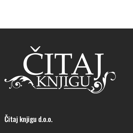
Čitaj knjigu d.o.o.