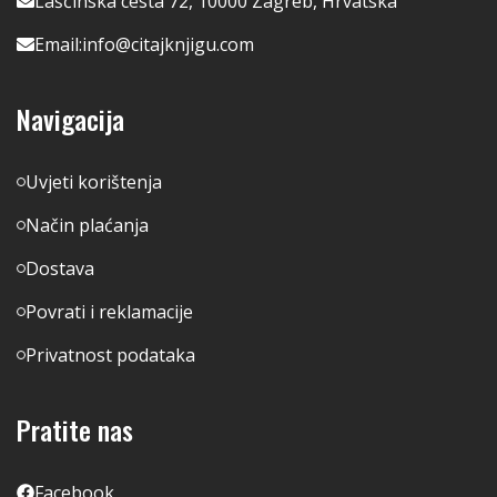
Lašćinska cesta 72, 10000 Zagreb, Hrvatska
Email:
info@citajknjigu.com
Navigacija
Uvjeti korištenja
Način plaćanja
Dostava
Povrati i reklamacije
Privatnost podataka
Pratite nas
Facebook