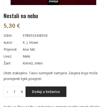
Nestali na nebu
5,30 €
ISBN :
9789533438559
Autor :
K. J. Howe
Prijevod:
Ana Silić
Uvez:
Meki
Žanr:
Krimići, trileri
Oteti zrakoplov. Taoci sumnjivih namjera. Zavjera koja može
promijeniti tijek povijesti
-
+
Dodaj u košaricu
Kada se Thea nađe u zrakoplovu otetom negdje iznad Libijske