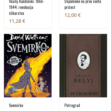
Vasilij Kandinski: 1866-
Uspomene na prvu svetu
1944: revolucija
pričest
slikarstva
12,00 €
11,28 €
Svemirko
Petrograd