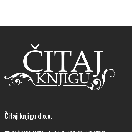
Čitaj knjigu d.o.o.