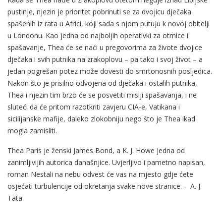
pustinje, njezin je prioritet pobrinuti se za dvojicu dječaka
spašenih iz rata u Africi, koji sada s njom putuju k novoj obitelji
u Londonu. Kao jedna od najboljih operativki za otmice i
spašavanje, Thea će se naći u pregovorima za živote dvojice
dječaka i svih putnika na zrakoplovu – pa tako i svoj život – a
jedan pogrešan potez može dovesti do smrtonosnih posljedica.
Nakon što je prisilno odvojena od dječaka i ostalih putnika,
Thea i njezin tim brzo će se posvetiti misiji spašavanja, i ne
sluteći da će pritom razotkriti zavjeru CIA-e, Vatikana i
sicilijanske mafije, daleko zlokobniju nego što je Thea ikad
mogla zamisliti.
Thea Paris je ženski James Bond, a K. J. Howe jedna od
zanimljivijih autorica današnjice. Uvjerljivo i pametno napisan,
roman Nestali na nebu odvest će vas na mjesto gdje ćete
osjećati turbulencije od okretanja svake nove stranice. - A. J.
Tata