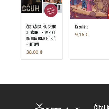
ČISTAČICA NA CRNO
Kazalište
& OČUH - KOMPLET
9,16 €
KNJIGA IRME HUSIĆ
- HITOVI
38,00 €
Čitaj k