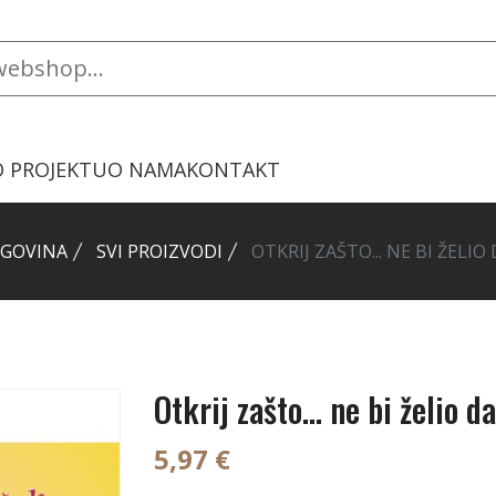
O PROJEKTU
O NAMA
KONTAKT
GOVINA
SVI PROIZVODI
OTKRIJ ZAŠTO... NE BI ŽELIO
Otkrij zašto... ne bi želio d
5,97 €