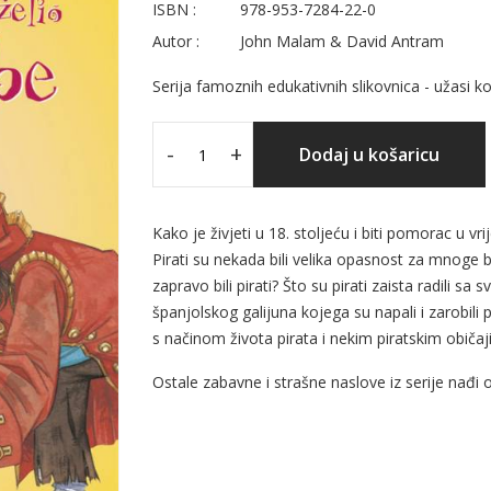
ISBN :
978-953-7284-22-0
Autor :
John Malam & David Antram
Serija famoznih edukativnih slikovnica - užasi k
-
+
Dodaj u košaricu
Kako je živjeti u 18. stoljeću i biti pomorac u 
Pirati su nekada bili velika opasnost za mnoge b
zapravo bili pirati? Što su pirati zaista radili s
španjolskog galijuna kojega su napali i zarobili
s načinom života pirata i nekim piratskim običaji
Ostale zabavne i strašne naslove iz serije nađi 