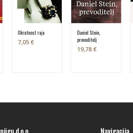
Okrutnost raja
Daniel Stein,
prevoditelj
7,05 €
19,78 €
njigu d.o.o.
Navigacija