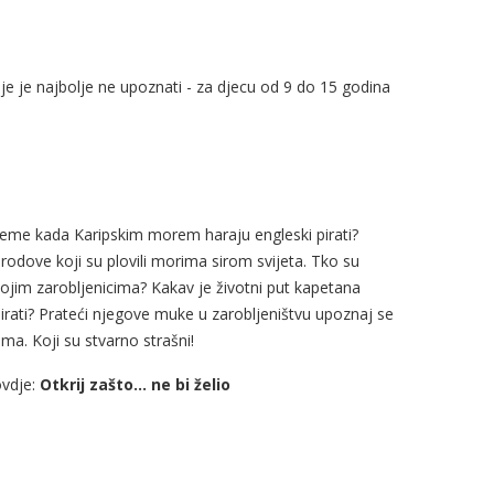
oje je najbolje ne upoznati - za djecu od 9 do 15 godina
vrijeme kada Karipskim morem haraju engleski pirati?
rodove koji su plovili morima sirom svijeta. Tko su
a svojim zarobljenicima? Kakav je životni put kapetana
 pirati? Prateći njegove muke u zarobljeništvu upoznaj se
ma. Koji su stvarno strašni!
ovdje:
Otkrij zašto... ne bi želio