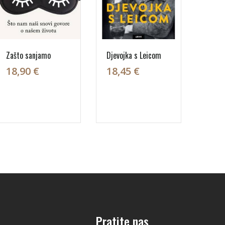
Zašto sanjamo
Djevojka s Leicom
18,90 €
18,45 €
Pratite nas