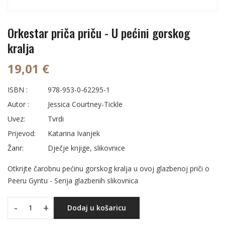
Orkestar priča priču - U pećini gorskog
kralja
19,01 €
ISBN :
978-953-0-62295-1
Autor :
Jessica Courtney-Tickle
Uvez:
Tvrdi
Prijevod:
Katarina Ivanjek
Žanr:
Dječje knjige, slikovnice
Otkrijte čarobnu pećinu gorskog kralja u ovoj glazbenoj priči o
Peeru Gyntu - Serija glazbenih slikovnica
-
+
Dodaj u košaricu