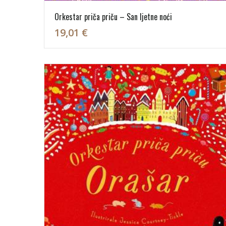
Orkestar priča priču – San ljetne noći
19,01 €