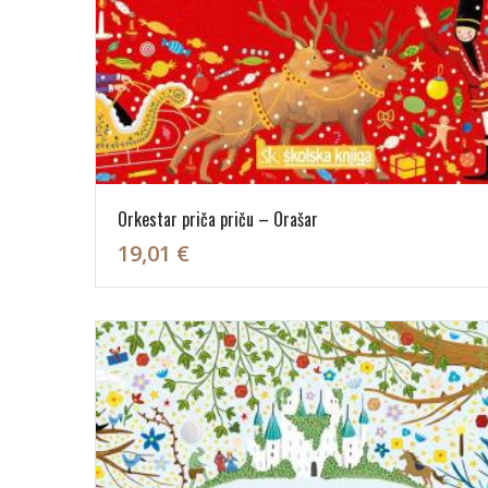
Orkestar priča priču – Orašar
19,01 €