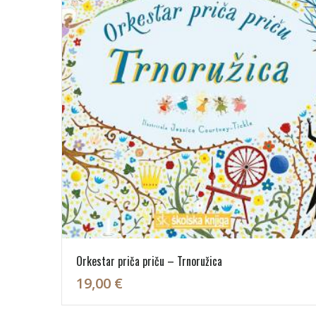
Orkestar priča priču – Trnoružica
19,00 €