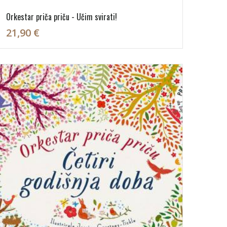
Orkestar priča priču - Učim svirati!
21,90 €