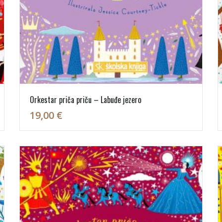
Orkestar priča priču – Labuđe jezero
19,00 €