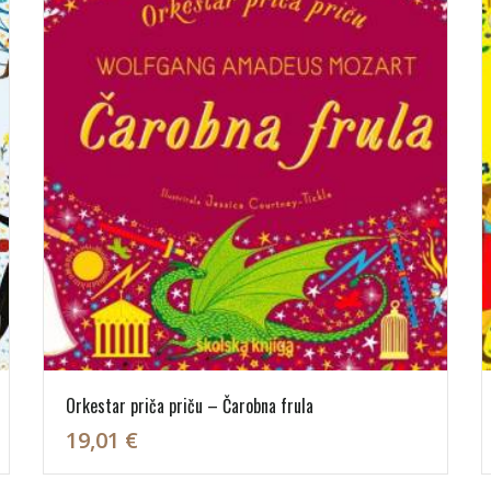
Orkestar priča priču – Čarobna frula
19,01 €