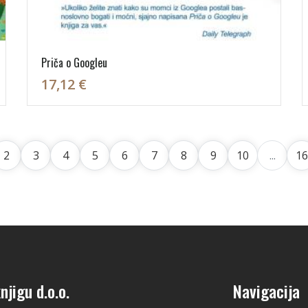
Priča o Googleu
17,12 €
2
3
4
5
6
7
8
9
10
...
16
njigu d.o.o.
Navigacija