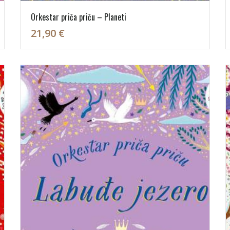
Orkestar priča priču – Planeti
21,90 €