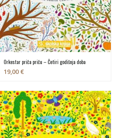
Orkestar priča priču – Četiri godišnja doba
19,00 €