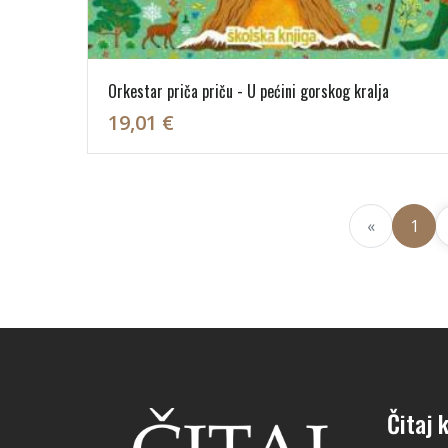
Orkestar priča priču - U pećini gorskog kralja
19,01 €
«
1
Čitaj k