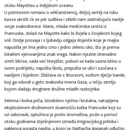
otoku Mayotteu u Indijskom oceanu.
U potresnom romanu o veličanstvenoj, divljoj zemlji na rubu
kaosa ukrstit će se pet sudbina i otkriti nam zastrašujuće nasilje
svoje svakodnevice. Marie, mlada medicinska sestra iz
Francuske, dolazi na Mayotte kako bi živjela s čovjekom kojeg
voli. Ondje posvaja i s ljubavlju odgaja dojenče koje je majka
napustila jer ima jedno crno i jedno zeleno oko, što je prema
lokalnim vjerovanjima znak vraga. Nakon njezine iznenadne
smrti Moïse, sada već tinejdžer, pobuni se kada sazna istinu o
svom podrijetlu, napušta školu, prepušta se ulici i suočava s
nasiljem i bijedom. Zbližava se s Bruceom, vođom dječje bande,
koji ga odvodi u geto znakovita imena Gaza, u ničiju zemlju
kojom vladaju drogirane družine mladih razbojnika.
Intimna i bolna priča, istodobno nježna i brutalna, natopljena
eksplozivnom društvenom stvarnošću kutka Francuske koji su
svi zaboravili, optužnica je protiv siromaštva, poziv u pomoć
otoku godinama stiješnjenom između imigracijskog pritiska i
paklenog porasta nasilja, u kojoj se Nathacha Appanah odlučno