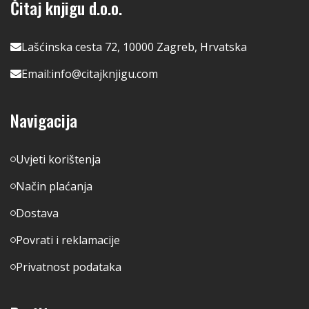
Čitaj knjigu d.o.o.
Lašćinska cesta 72, 10000 Zagreb, Hrvatska
Email:
info@citajknjigu.com
Navigacija
Uvjeti korištenja
Način plaćanja
Dostava
Povrati i reklamacije
Privatnost podataka