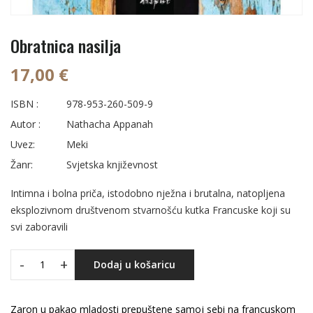
Obratnica nasilja
17,00 €
ISBN :
978-953-260-509-9
Autor :
Nathacha Appanah
Uvez:
Meki
Žanr:
Svjetska književnost
Intimna i bolna priča, istodobno nježna i brutalna, natopljena
eksplozivnom društvenom stvarnošću kutka Francuske koji su
svi zaboravili
-
+
Dodaj u košaricu
Zaron u pakao mladosti prepuštene samoj sebi na francuskom