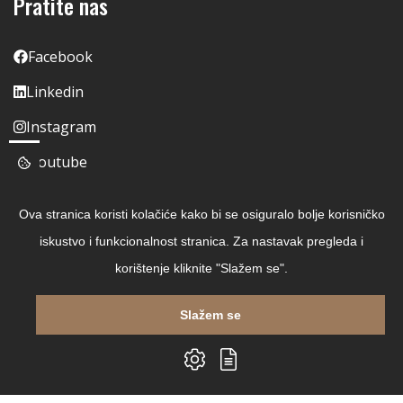
Pratite nas
Facebook
Linkedin
Instagram
Youtube
Ova stranica koristi kolačiće kako bi se osiguralo bolje korisničko
iskustvo i funkcionalnost stranica. Za nastavak pregleda i
korištenje kliknite "Slažem se".
Slažem se
Copyright © 2026 Čitaj Knjigu
Izrada web shopa