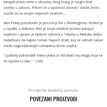
iskopati pravu istinu o ubojstvu zbog kojeg je njegov brat
završio u zatvoru. Pritom će u opasnost dovesti i vlastiti život i
suočiti se sa svojim najvećim strahom…
Alex Finlay pseudonim je pisca koji živi u Washingtonu. Rođen je
u Opeliki, u Alabami. Alex je svoju mladost proveo putujući
svijetom i upravo je tijekom odmora u Tulumu u Meksiku dobio
nadahnuće da napiše roman Najveći strah, koji se odmah našao
među najprodavanijim romanima širom svijeta.
"Ljubitelji psiholoških trilera jedva će dočekati ovu knjigu koja se
ne ispušta iz ruku." - CNN
Provjerite dodatnu ponudu
POVEZANI PROIZVODI