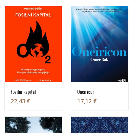
Fosilni kapital
Oneiricon
22,43 €
17,12 €