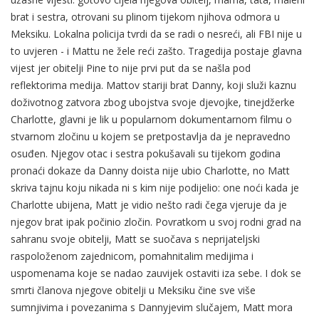
brat i sestra, otrovani su plinom tijekom njihova odmora u
Meksiku. Lokalna policija tvrdi da se radi o nesreći, ali FBI nije u
to uvjeren - i Mattu ne žele reći zašto. Tragedija postaje glavna
vijest jer obitelji Pine to nije prvi put da se našla pod
reflektorima medija. Mattov stariji brat Danny, koji služi kaznu
doživotnog zatvora zbog ubojstva svoje djevojke, tinejdžerke
Charlotte, glavni je lik u popularnom dokumentarnom filmu o
stvarnom zločinu u kojem se pretpostavlja da je nepravedno
osuđen. Njegov otac i sestra pokušavali su tijekom godina
pronaći dokaze da Danny doista nije ubio Charlotte, no Matt
skriva tajnu koju nikada ni s kim nije podijelio: one noći kada je
Charlotte ubijena, Matt je vidio nešto radi čega vjeruje da je
njegov brat ipak počinio zločin. Povratkom u svoj rodni grad na
sahranu svoje obitelji, Matt se suočava s neprijateljski
raspoloženom zajednicom, pomahnitalim medijima i
uspomenama koje se nadao zauvijek ostaviti iza sebe. I dok se
smrti članova njegove obitelji u Meksiku čine sve više
sumnjivima i povezanima s Dannyjevim slučajem, Matt mora