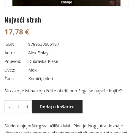
Najveći strah
17,78 €
ISBN :
9789533606187
Autor :
Alex Finlay
Prijevod:
Dubravka Pleše
Uvez:
Meki
Žanr:
Krimići, trileri
Što ako je istina koju želite otkriti ono čega se najviše bojite?
-
+
Dodaj u košaricu
Student njujorškog sveučilišta Matt Pine jednog jutra doznaje
užasne vijesti: gotovo cijela njegova obitelj, mama, tata, maleni