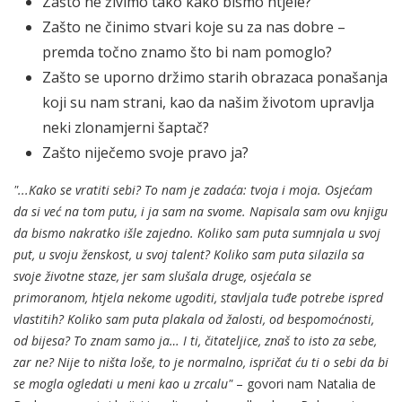
Zašto ne živimo tako kako bismo htjele?
Zašto ne činimo stvari koje su za nas dobre –
premda točno znamo što bi nam pomoglo?
Zašto se uporno držimo starih obrazaca ponašanja
koji su nam strani, kao da našim životom upravlja
neki zlonamjerni šaptač?
Zašto niječemo svoje pravo ja?
"...Kako se vratiti sebi? To nam je zadaća: tvoja i moja. Osjećam
da si već na tom putu, i ja sam na svome. Napisala sam ovu knjigu
da bismo nakratko išle zajedno.
Koliko sam puta sumnjala u svoj
put, u svoju ženskost, u svoj talent? Koliko sam puta silazila sa
svoje životne staze, jer sam slušala druge, osjećala se
primoranom, htjela nekome ugoditi, stavljala tuđe potrebe ispred
vlastitih? Koliko sam puta plakala od žalosti, od bespomoćnosti,
od bijesa? To znam samo ja… I ti, čitateljice, znaš to isto za sebe,
zar ne? Nije to ništa loše, to je normalno, ispričat ću ti o sebi da bi
se mogla ogledati u meni kao u zrcalu"
– govori nam Natalia de