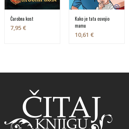
Čarobna kost
Kako je tata osvojio
mamu
7,95 €
10,61 €