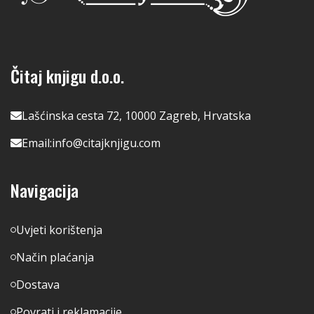
Čitaj knjigu d.o.o.
Lašćinska cesta 72, 10000 Zagreb, Hrvatska
Email:
info@citajknjigu.com
Navigacija
Uvjeti korištenja
Način plaćanja
Dostava
Povrati i reklamacije