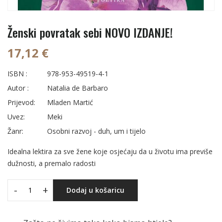
Ženski povratak sebi NOVO IZDANJE!
17,12 €
ISBN :
978-953-49519-4-1
Autor :
Natalia de Barbaro
Prijevod:
Mladen Martić
Uvez:
Meki
Žanr:
Osobni razvoj - duh, um i tijelo
Idealna lektira za sve žene koje osjećaju da u životu ima previše
dužnosti, a premalo radosti
-
+
Dodaj u košaricu