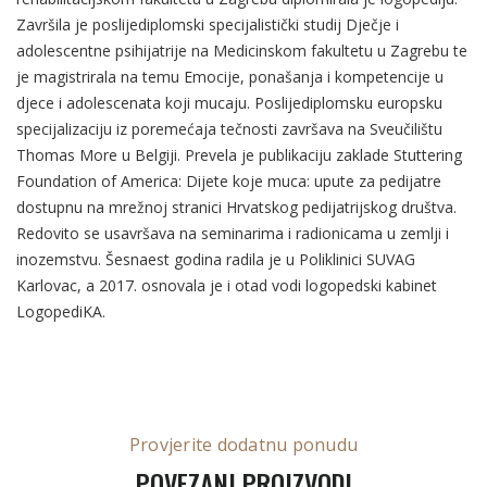
Završila je poslijediplomski specijalistički studij Dječje i
adolescentne psihijatrije na Medicinskom fakultetu u Zagrebu te
je magistrirala na temu Emocije, ponašanja i kompetencije u
djece i adolescenata koji mucaju. Poslijediplomsku europsku
specijalizaciju iz poremećaja tečnosti završava na Sveučilištu
Thomas More u Belgiji. Prevela je publikaciju zaklade Stuttering
Foundation of America: Dijete koje muca: upute za pedijatre
dostupnu na mrežnoj stranici Hrvatskog pedijatrijskog društva.
Redovito se usavršava na seminarima i radionicama u zemlji i
inozemstvu. Šesnaest godina radila je u Poliklinici SUVAG
Karlovac, a 2017. osnovala je i otad vodi logopedski kabinet
LogopediKA.
Provjerite dodatnu ponudu
POVEZANI PROIZVODI