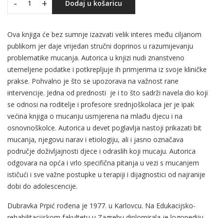
-
+
Dodaj u košaricu
Ova knjiga će bez sumnje izazvati velik interes među ciljanom
publikom jer daje vrijedan stručni doprinos u razumijevanju
problematike mucanja. Autorica u knjizi nudi znanstveno
utemeljene podatke i potkrepljuje ih primjerima iz svoje kliničke
prakse. Pohvalno je što se upozorava na važnost rane
intervencije. Jedna od prednosti je i to što sadrži navela dio koji
se odnosi na roditelje i profesore srednjoškolaca jer je ipak
većina knjiga o mucanju usmjerena na mlađu djecu i na
osnovnoškolce. Autorica u devet poglavlja nastoji prikazati bit
mucanja, njegovu narav i etiologiju, ali i jasno označava
područje doživljajnosti djece i odraslih koji mucaju. Autorica
odgovara na opća i vrlo specifična pitanja u vezi s mucanjem
ističući i sve važne postupke u terapiji i dijagnostici od najranije
dobi do adolescencije.
Dubravka Prpić rođena je 1977. u Karlovcu. Na Edukacijsko-
rehabilitacijskom fakultetu u Zagrebu diplomirala je logopediju.