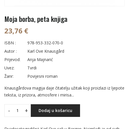
Moja borba, peta knjiga
23,76 €
ISBN :
978-953-332-070-0
Autor :
Karl Ove Knausgård
Prijevod:
Anja Majnarić
Uvez:
Tvrdi
Žanr:
Povijesni roman
Knausgårdova magija daje čitatelju užitak koji proizlazi iz ljepote
teksta, iz prizora, atmosfere i mirisa...
-
+
Dodaj u košaricu
Dvadesetogodišnji Karl Ove seli u Bergen. Najmlađi je od svih