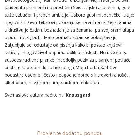
studenata primljenih na prestižnu Spisateljsku akademiju, gdje
stiže uzbuđen i prepun ambicije. Uskoro gubi mladenačke iluzije:
njegovi književni tekstovi pokazuju se naivnima i klišejiziranima,
u društvu je čudan, beznadan je sa ženama, pa svoj sram utapa
u piću i rock glazbi. Malo-pomalo stvari se poboljšavaju.
Zaljubljuje se, odustaje od pisanja kako bi postao književni
kritičar, i njegov život poprima oblik odraslosti. No uskoro ga
autodestruktivne pijanke i neodoljiv poziv za pisanjem povlače
unatrag. U petom dijelu heksaloga Moja borba Karl Ove
podastire osobne i često neugodne borbe s introvertiranošću,
alkoholom, nevjerom i umjetničkom ambicijom.
Sve naslove autora nađite na:
Knausgard
Provjerite dodatnu ponudu