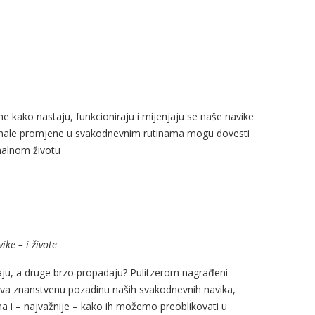
 kako nastaju, funkcioniraju i mijenjaju se naše navike
o male promjene u svakodnevnim rutinama mogu dovesti
nalnom životu
ike – i živote
traju, a druge brzo propadaju? Pulitzerom nagrađeni
riva znanstvenu pozadinu naših svakodnevnih navika,
ma i – najvažnije – kako ih možemo preoblikovati u