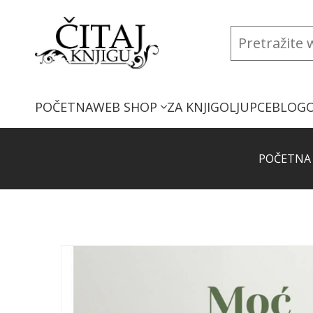
POČETNA
WEB SHOP
ZA KNJIGOLJUPCE
BLOG
POČETNA