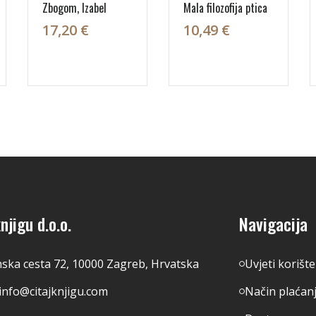
Zbogom, Izabel
Mala filozofija ptica
17,20 €
10,49 €
njigu d.o.o.
Navigacija
nska cesta 72, 10000 Zagreb, Hrvatska
Uvjeti korišt
info@citajknjigu.com
Način plaćan