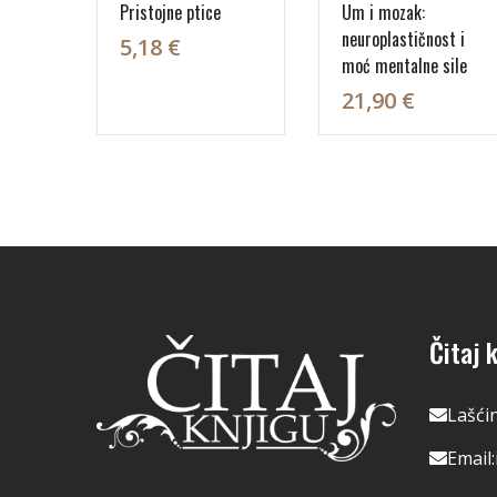
Pristojne ptice
Um i mozak:
neuroplastičnost i
5,18 €
moć mentalne sile
21,90 €
Čitaj k
Lašći
Email: