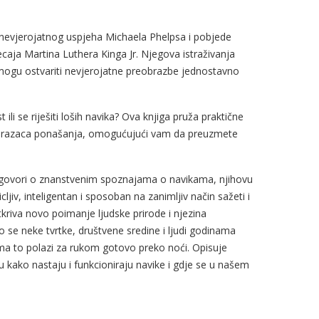
d nevjerojatnog uspjeha Michaela Phelpsa i pobjede
aja Martina Luthera Kinga Jr. Njegova istraživanja
a mogu ostvariti nevjerojatne preobrazbe jednostavno
 ili se riješiti loših navika? Ova knjiga pruža praktične
 obrazaca ponašanja, omogućujući vam da preuzmete
govori o znanstvenim spoznajama o navikama, njihovu
jiv, inteligentan i sposoban na zanimljiv način sažeti i
zotkriva novo poimanje ljudske prirode i njezina
o se neke tvrtke, društvene sredine i ljudi godinama
ma to polazi za rukom gotovo preko noći. Opisuje
u kako nastaju i funkcioniraju navike i gdje se u našem