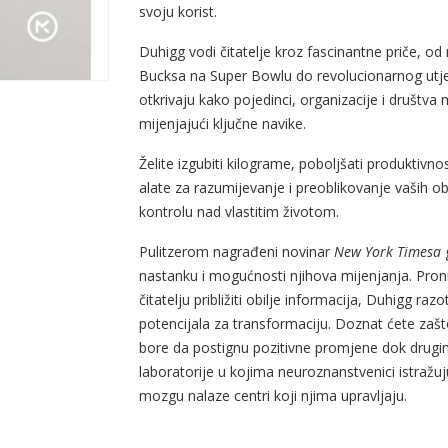
svoju korist.
Duhigg vodi čitatelje kroz fascinantne priče, o
Bucksa na Super Bowlu do revolucionarnog utjec
otkrivaju kako pojedinci, organizacije i društv
mijenjajući ključne navike.
Želite izgubiti kilograme, poboljšati produktivnost
alate za razumijevanje i preoblikovanje vaših
kontrolu nad vlastitim životom.
Pulitzerom nagrađeni novinar
New York Timesa
nastanku i mogućnosti njihova mijenjanja. Pronicl
čitatelju približiti obilje informacija, Duhigg ra
potencijala za transformaciju. Doznat ćete zašt
bore da postignu pozitivne promjene dok drugi
laboratorije u kojima neuroznanstvenici istražuj
mozgu nalaze centri koji njima upravljaju.