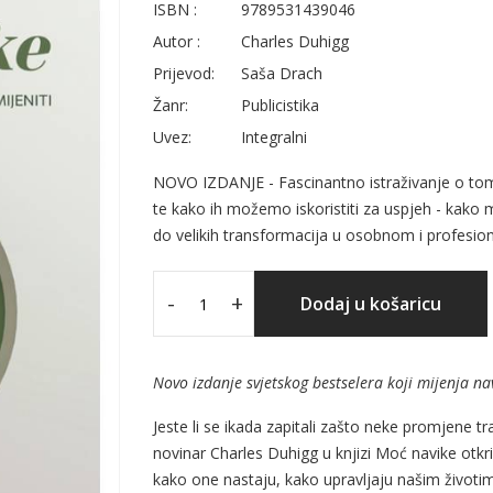
ISBN :
9789531439046
Autor :
Charles Duhigg
Prijevod:
Saša Drach
Žanr:
Publicistika
Uvez:
Integralni
NOVO IZDANJE - Fascinantno istraživanje o tome
te kako ih možemo iskoristiti za uspjeh - kak
do velikih transformacija u osobnom i profesio
-
+
Dodaj u košaricu
Novo izdanje svjetskog bestselera koji mijenja nav
Jeste li se ikada zapitali zašto neke promjene 
novinar Charles Duhigg u knjizi Moć navike otk
kako one nastaju, kako upravljaju našim životi