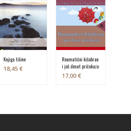
Knjiga tišine
Reumatični kišobran
i još deset pričokaza
18,45 €
17,00 €