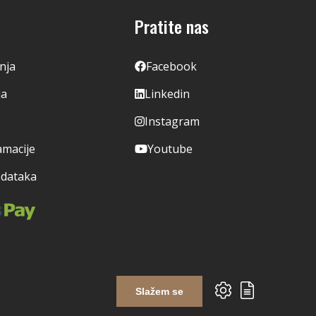
Pratite nas
enja
Facebook
ja
Linkedin
Instagram
amacije
Youtube
odataka
Slažem se