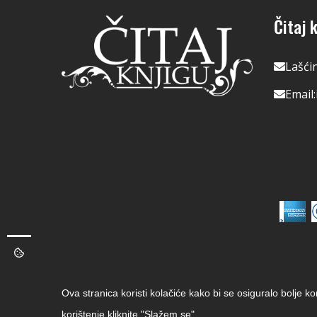
Čitaj k
Lašći
Email:
Ova stranica koristi kolačiće kako bi se osiguralo bolje k
korištenje kliknite "Slažem se".