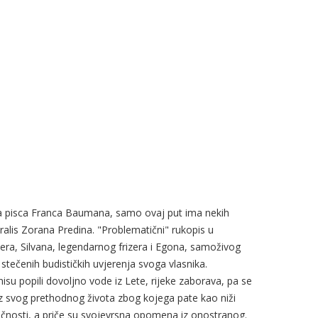
pisa pisca Franca Baumana, samo ovaj put ima nekih
ralis Zorana Predina. "Problematični" rukopis u
era, Silvana, legendarnog frizera i Egona, samoživog
stečenih budističkih uvjerenja svoga vlasnika.
 nisu popili dovoljno vode iz Lete, rijeke zaborava, pa se
z svog prethodnog života zbog kojega pate kao niži
 ličnosti, a priče su svojevrsna opomena iz onostranog.