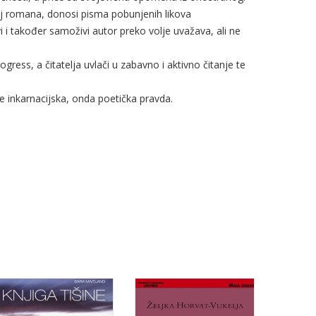
sloj romana, donosi pisma pobunjenih likova
 i također samoživi autor preko volje uvažava, ali ne
ress, a čitatelja uvlači u zabavno i aktivno čitanje te
ne inkarnacijska, onda poetička pravda.