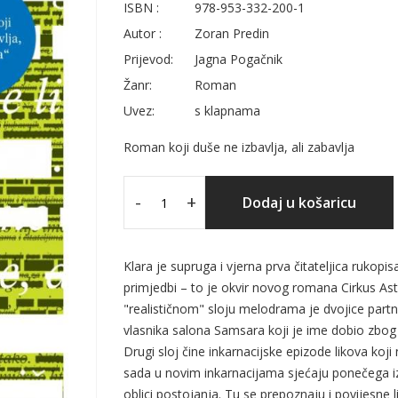
ISBN :
978-953-332-200-1
Autor :
Zoran Predin
Prijevod:
Jagna Pogačnik
Žanr:
Roman
Uvez:
s klapnama
Roman koji duše ne izbavlja, ali zabavlja
-
+
Dodaj u košaricu
Klara je supruga i vjerna prva čitateljica ruko
primjedbi – to je okvir novog romana Cirkus Ast
"realističnom" sloju melodrama je dvojice partn
vlasnika salona Samsara koji je ime dobio zbog 
Drugi sloj čine inkarnacijske epizode likova koji
sada u novim inkarnacijama sjećaju ponečega i
oblici postojanja. Tu se prepoznaju i povijesne