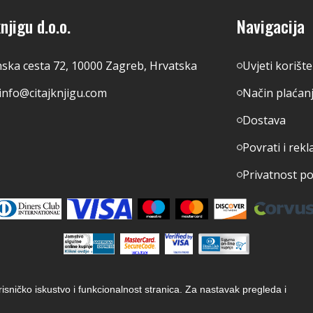
njigu d.o.o.
Navigacija
nska cesta 72, 10000 Zagreb, Hrvatska
Uvjeti korišt
info@citajknjigu.com
Način plaćan
Dostava
Povrati i rekl
Privatnost p
orisničko iskustvo i funkcionalnost stranica. Za nastavak pregleda i