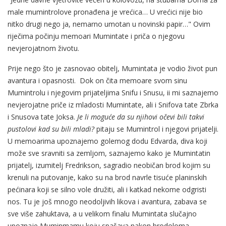
male mumintrolove pronađena je vrećica… U vrećici nije bio
nitko drugi nego ja, nemarno umotan u novinski papir…" Ovim
riječima počinju memoari Mumintate i priča o njegovu
nevjerojatnom životu.
Prije nego što je zasnovao obitelj, Mumintata je vodio život pun
avantura i opasnosti. Dok on čita memoare svom sinu
Mumintrolu i njegovim prijateljima Snifu i Snusu, ii mi saznajemo
nevjerojatne priče iz mladosti Mumintate, ali i Snifova tate Zbrka
i Snusova tate Joksa.
Je li moguće da su njihovi očevi bili takvi
pustolovi kad su bili mladi?
pitaju se Mumintrol i njegovi prijatelji.
U memoarima upoznajemo golemog dodu Edvarda, diva koji
može sve sravniti sa zemljom, saznajemo kako je Mumintatin
prijatelj, izumitelj Fredrikson, sagradio neobičan brod kojim su
krenuli na putovanje, kako su na brod navrle tisuće planinskih
pećinara koji se silno vole družiti, ali i katkad nekome odgristi
nos. Tu je još mnogo neodoljivih likova i avantura, zabava se
sve više zahuktava, a u velikom finalu Mumintata slučajno
upoznaje Muminmamu koju spašava nakon brodoloma.