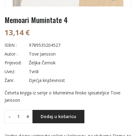
Memoari Mumintate 4
13,14 €
ISBN :
9789535204527
Autor :
Tove Jansson
Prijevod:
Željka Černok
Uvez:
Tvrdi
Žanr:
Dječja književnost
Četvrta knjiga iz serije o Muminima finske spisateljice Tove
Jansson
-
+
Dodaj u košaricu
"Jedne davne vjetrovite večeri u kolovozu, na stubama Doma za