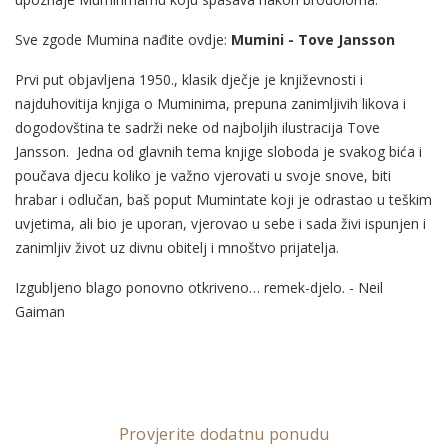
Sve zgode Mumina nađite ovdje:
Mumini - Tove Jansson
Prvi put objavljena 1950., klasik dječje je književnosti i
najduhovitija knjiga o Muminima, prepuna zanimljivih likova i
dogodovština te sadrži neke od najboljih ilustracija Tove
Jansson. Jedna od glavnih tema knjige sloboda je svakog bića i
poučava djecu koliko je važno vjerovati u svoje snove, biti
hrabar i odlučan, baš poput Mumintate koji je odrastao u teškim
uvjetima, ali bio je uporan, vjerovao u sebe i sada živi ispunjen i
zanimljiv život uz divnu obitelj i mnoštvo prijatelja.
Izgubljeno blago ponovno otkriveno… remek-djelo. - Neil
Gaiman
Provjerite dodatnu ponudu