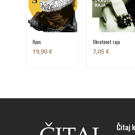
Ilyas
Okrutnost raja
19,90 €
7,05 €
Čitaj k