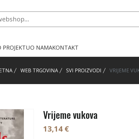
O PROJEKTU
O NAMA
KONTAKT
ETNA
WEB TRGOVINA
SVI PROIZVODI
VRIJEME VU
Vrijeme vukova
13,14 €