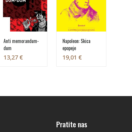
Anti memorandum-
Napoleon: Skica
dum
epopeje
13,27 €
19,01 €
Pratite nas