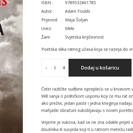
ISBN :
9789532861785
Autor :
Adam Foulds
Prijevod:
Maja Šoljan
Uvez:
Meki
Žanr:
Svjetska književnost
Poetska slika ratnog užasa koja se razvija do v
-
+
Dodaj u košaricu
Četiri različite sudbine isprepleću se u krvavo
Will sanja o političkom usponu koji će mu rat 
ako preživi, jedan pastir i jedna kneginja nadaju 
mafijaški obračuni sukobljavaju s novim poret
Vrijeme je vukova, kad se ne zna odakle prijeti
doušnika ili susjeda koji ti u ratnom metežu radi 