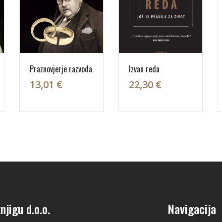
Praznovjerje razvoda
Izvan reda
13,01 €
22,30 €
njigu d.o.o.
Navigacija