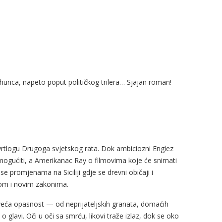
rhunca, napeto poput političkog trilera… Sjajan roman!
m vrtlogu Drugoga svjetskog rata. Dok ambiciozni Englez
omogućiti, a Amerikanac Ray o filmovima koje će snimati
se promjenama na Siciliji gdje se drevni običaji i
kom i novim zakonima.
 veća opasnost — od neprijateljskih granata, domaćih
o glavi. Oči u oči sa smrću, likovi traže izlaz, dok se oko