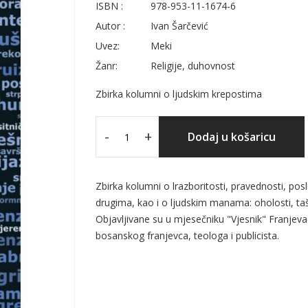
ISBN :
978-953-11-1674-6
Autor :
Ivan Šarčević
Uvez:
Meki
Žanr:
Religije, duhovnost
Zbirka kolumni o ljudskim krepostima
-
+
Dodaj u košaricu
Zbirka kolumni o lrazboritosti, pravednosti, posl
drugima, kao i o ljudskim manama: oholosti, tašti
Objavljivane su u mjesečniku "Vjesnik" Franjeva
bosanskog franjevca, teologa i publicista.