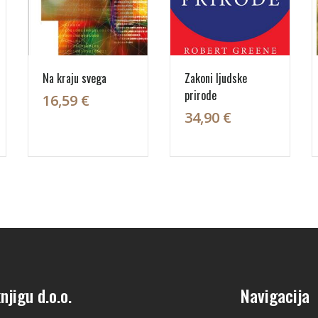
Na kraju svega
Zakoni ljudske
prirode
16,59 €
34,90 €
njigu d.o.o.
Navigacija