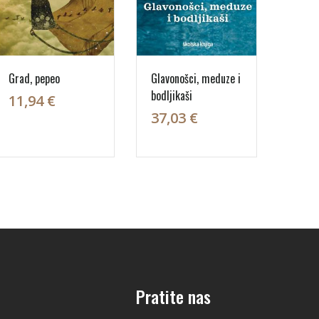
Grad, pepeo
Glavonošci, meduze i
bodljikaši
11,94 €
37,03 €
Pratite nas