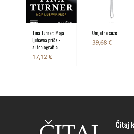
Tina Turner: Moja
Umjetne suze
ljubavna priča -
39,68 €
autobiografija
17,12 €
Čitaj k