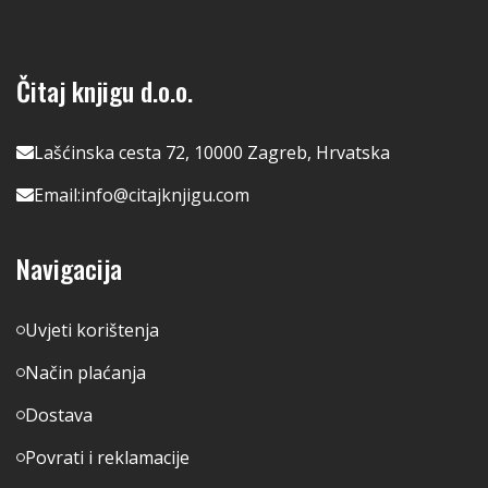
Čitaj knjigu d.o.o.
Lašćinska cesta 72, 10000 Zagreb, Hrvatska
Email:
info@citajknjigu.com
Navigacija
Uvjeti korištenja
Način plaćanja
Dostava
Povrati i reklamacije