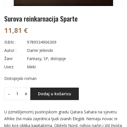
Surova reinkarnacija Sparte
11,81 €
ISBN :
9789534906309
Autor :
Damir Jelenski
Žanr:
Fantasy, SF, distopije
Uvez:
Meki
Distopijski roman
-
+
Dodaj u košaricu
U (izmiišljenom) pustinjskom gradu Qatara Sahara na sjeveru
Afrike živi mala zajednica ljudi zvanih Elegidi. Nemaju novac ni
bilo koji oblika kapitalizma. Obitelji Nord, njihov način i stil života