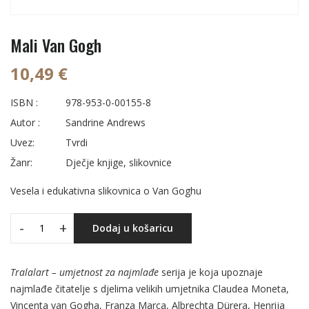
Mali Van Gogh
10,49 €
ISBN :
978-953-0-00155-8
Autor :
Sandrine Andrews
Uvez:
Tvrdi
Žanr:
Dječje knjige, slikovnice
Vesela i edukativna slikovnica o Van Goghu
-
+
Dodaj u košaricu
Tralalart – umjetnost za najmlađe
serija je koja upoznaje
najmlađe čitatelje s djelima velikih umjetnika Claudea Moneta,
Vincenta van Gogha, Franza Marca, Albrechta Dürera, Henrija