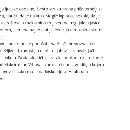
aju ljudske osobine, čvrsto strukturirana priča temelji se
, naučiti da je na vrhu Mogile kip ptice sokola, da je
 u prošlosti u maksimirskim jezerima uzgajale pijavice.
im tonom, a imena najpoznatijih lokacija u maksimirskom
j.
rodu i pristojno se ponašati, naučit će prepoznavati i
mežljivosti, radosti, a osobito ljubavi – zahvaljujući
ubljuju. Dodatak priči je kratak i poučan tekst o tome
č Maksimilijan Vrhovac zamislio i dao izgraditi, u kojem
Alagović i kako mu je nadbiskup Juraj Haulik dao
v.