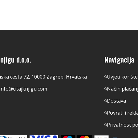
njigu d.o.o.
Navigacija
nska cesta 72, 10000 Zagreb, Hrvatska
Uvjeti korišt
info@citajknjigu.com
Način plaćan
Dostava
Povrati i rekl
Privatnost p