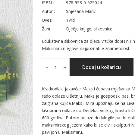
ISBN :
978-953-0-625044
Autor :
Snježana Marić
Uvez:
Tvrdi
Žanr:
Dječje knjige, slikovnice
Edukativna slikovnica za djecu vrtćke dobi i niž
Maksimir i njegove najpoznatije znamenitosti
-
+
Dodaj u košaricu
Kratkodlaki jazavčar Maks i čupava mješanka M
rado dolaze u šetnju. Maks je gospodski pas, bri
zaigrana kujica.Maks i Mira upoznaju se na Liv
kišobrana odlaze do Dedeka, velikog hrasta lužnj
600 godina. Potom odlaze do Mogile pa do obli
maksimirskog jezera kako bi se divili skulpturi N
paviljon u Maksimiru.