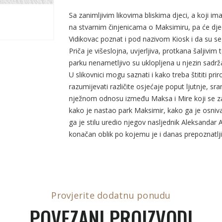
Sa zanimljivim likovima bliskima djeci, a koji im
na stvarnim činjenicama o Maksimiru, pa će djeca
Vidikovac poznat i pod nazivom Kiosk i da su se
Priča je višeslojna, uvjerljiva, protkana šaljiv
parku nenametljivo su uklopljena u njezin sadrža
U slikovnici mogu saznati i kako treba štititi pri
razumijevati različite osjećaje poput ljutnje, sra
nježnom odnosu između Maksa i Mire koji se zalj
kako je nastao park Maksimir, kako ga je osniva
ga je stilu uredio njegov nasljednik Aleksandar 
konačan oblik po kojemu je i danas prepoznatlji
Provjerite dodatnu ponudu
POVEZANI PROIZVODI