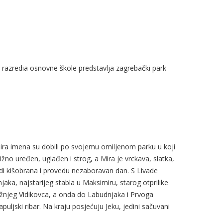
ih razredia osnovne škole predstavlja zagrebački park
ira imena su dobili po svojemu omiljenom parku u koji
žno uređen, uglađen i strog, a Mira je vrckava, slatka,
adi kišobrana i provedu nezaboravan dan. S Livade
aka, najstarijeg stabla u Maksimiru, starog otprilike
žnjeg Vidikovca, a onda do Labudnjaka i Prvoga
apuljski ribar. Na kraju posjećuju Jeku, jedini sačuvani