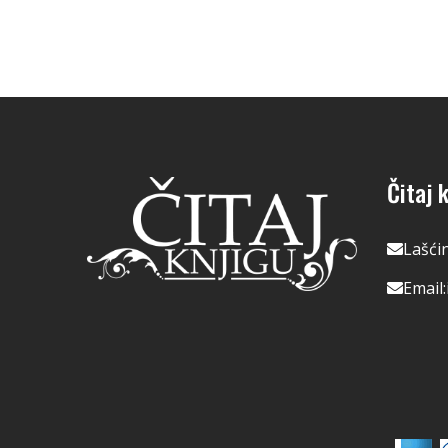
Čitaj k
Lašći
Email: