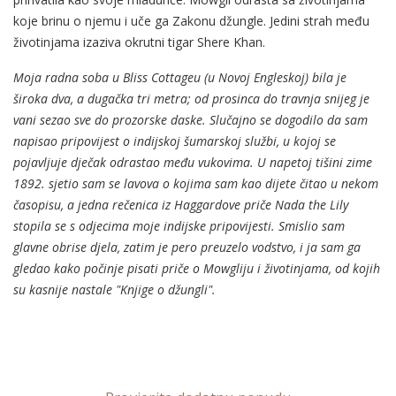
koje brinu o njemu i uče ga Zakonu džungle. Jedini strah među
životinjama izaziva okrutni tigar Shere Khan.
Moja radna soba u Bliss Cottageu (u Novoj Engleskoj) bila je
široka dva, a dugačka tri metra; od prosinca do travnja snijeg je
vani sezao sve do prozorske daske. Slučajno se dogodilo da sam
napisao pripovijest o indijskoj šumarskoj službi, u kojoj se
pojavljuje dječak odrastao među vukovima. U napetoj tišini zime
1892. sjetio sam se lavova o kojima sam kao dijete čitao u nekom
časopisu, a jedna rečenica iz Haggardove priče Nada the Lily
stopila se s odjecima moje indijske pripovijesti. Smislio sam
glavne obrise djela, zatim je pero preuzelo vodstvo, i ja sam ga
gledao kako počinje pisati priče o Mowgliju i životinjama, od kojih
su kasnije nastale "Knjige o džungli".