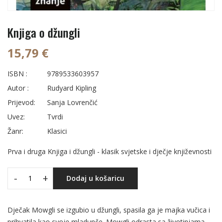
Knjiga o džungli
15,79 €
ISBN :
9789533603957
Autor :
Rudyard Kipling
Prijevod:
Sanja Lovrenčić
Uvez:
Tvrdi
Žanr:
Klasici
Prva i druga Knjiga i džungli - klasik svjetske i dječje književnosti
-
+
Dodaj u košaricu
Dječak Mowgli se izgubio u džungli, spasila ga je majka vučica i
prihvatila kao svoje mladunče. Mowgli odrasta sa životinjama