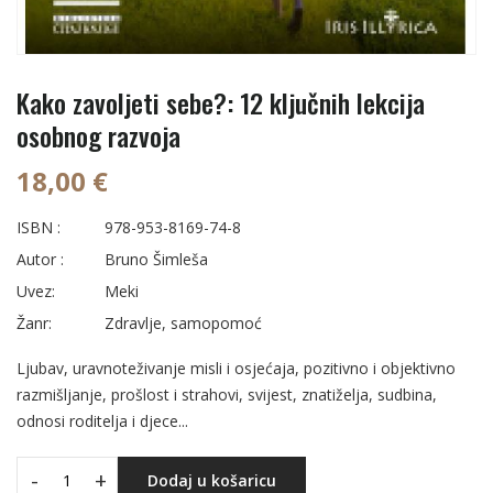
Kako zavoljeti sebe?: 12 ključnih lekcija
osobnog razvoja
18,00 €
ISBN :
978-953-8169-74-8
Autor :
Bruno Šimleša
Uvez:
Meki
Žanr:
Zdravlje, samopomoć
Ljubav, uravnoteživanje misli i osjećaja, pozitivno i objektivno
razmišljanje, prošlost i strahovi, svijest, znatiželja, sudbina,
odnosi roditelja i djece...
-
+
Dodaj u košaricu