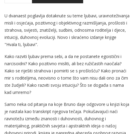
U dvanaest poglavlja dotaknute su teme ljubavi, uravnoteživanja
misli i osjećaja, pozitivnog i objektivnog razmišljanja, prošlosti i
strahova, svijesti, znatiželji, sudbini, odnosima roditelja i djece,
intuiciji, duhovnoj evoluciji. Novo i skraćeno izdanje knjige
"Hvala ti, ljubavi".
Kako razviti ljubav prema sebi, a da ne postanete egoistični i
narcisoidni? Kako pozitivno misliti, ali bez ružičastih naočala?
Kako se riješiti strahova i pomiriti se s prošlošću? Kako pronaći
mir s roditeljima, neovisno o tome što vam nisu dali ono za čim
ste žudjeli? Kako razviti svoju intuiciju? Što se događa s nama
kad umremo?
Samo neka od pitanja na koje Bruno daje odgovore u knjizi koja
je nastala kao transkript njegova tečaja. Pokušavajući naći
ravnotežu između znanosti i duhovnosti, duhovnog i
materijalnog, praktičnih savjeta i apstraktnih ideja o našoj
duhovnoj prirodi, knjiga je napredna abeceda osobnog razvoja,