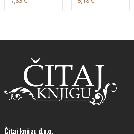
7,83 €
5,18 €
Čitaj knjigu d.o.o.