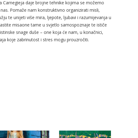
lea Carnegieja daje brojne tehnike kojima se možemo
 za nas. Pomaže nam konstruktivno organizirati misli,
u te unijeti više mira, ljepote, ljubavi i razumijevanja u
lastite misaone tame u svjetlo samospoznaje te ističe
istinske snage duše – one koja će nam, u konačnici,
a koje zabrinutost i stres mogu prouzročiti.