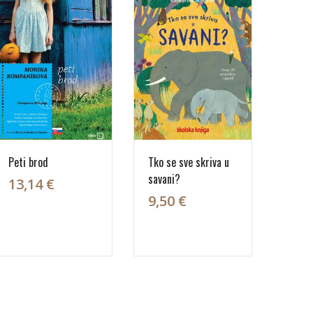
Peti brod
Tko se sve skriva u
savani?
13,14 €
9,50 €