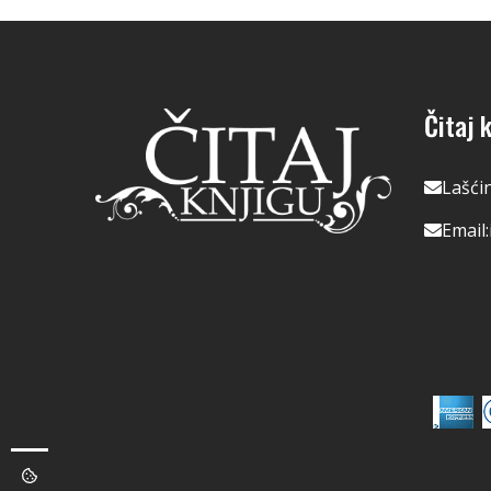
Čitaj k
Lašći
Email: