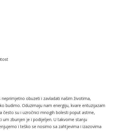
utost
 neprimjetno obuzeti i zavladati našim životima,
eško budimo. Oduzimaju nam energiju, kvare entuzijazam
a često su i uzročnici mnogih bolesti poput astme,
uti um zbunjen je i podijeljen. U takvome stanju
njujemo i teško se nosimo sa zahtjevima i izazovima