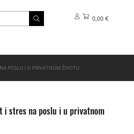
0,00 €
 NA POSLU I U PRIVATNOM ŽIVOTU
 i stres na poslu i u privatnom