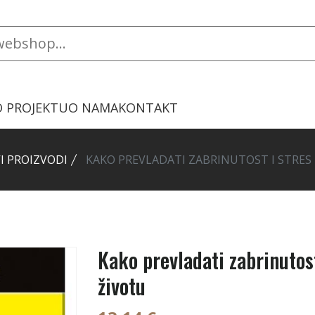
O PROJEKTU
O NAMA
KONTAKT
I PROIZVODI
KAKO PREVLADATI ZABRINUTOST I STRES
Kako prevladati zabrinutost
životu