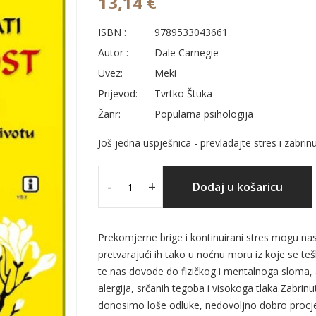
13,14 €
ISBN :
9789533043661
Autor :
Dale Carnegie
Uvez:
Meki
Prijevod:
Tvrtko Štuka
Žanr:
Popularna psihologija
Još jedna uspješnica - prevladajte stres i zabrin
-
+
Dodaj u košaricu
Prekomjerne brige i kontinuirani stres mogu nas
pretvarajući ih tako u noćnu moru iz koje se t
te nas dovode do fizičkog i mentalnoga sloma, 
alergija, srčanih tegoba i visokoga tlaka.Zabrin
donosimo loše odluke, nedovoljno dobro procje