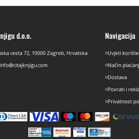
njigu d.o.o.
Navigacija
nska cesta 72, 10000 Zagreb, Hrvatska
Uvjeti korišt
info@citajknjigu.com
Način plaćan
Dostava
Povrati i rekl
Privatnost p