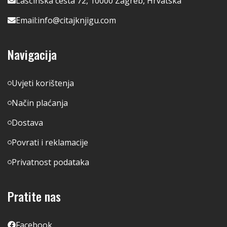
Lašćinska cesta 72, 10000 Zagreb, Hrvatska
Email:
info@citajknjigu.com
Navigacija
Uvjeti korištenja
Način plaćanja
Dostava
Povrati i reklamacije
Privatnost podataka
Pratite nas
Facebook