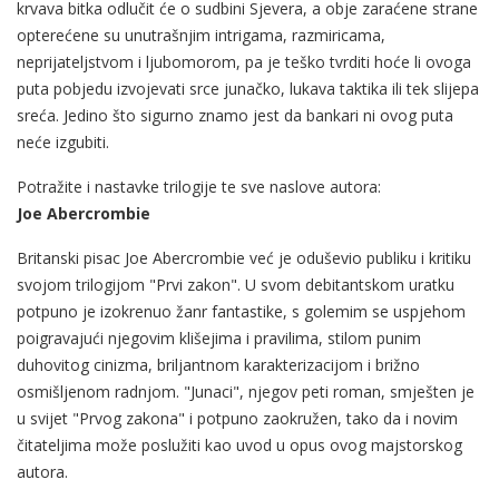
krvava bitka odlučit će o sudbini Sjevera, a obje zaraćene strane
opterećene su unutrašnjim intrigama, razmiricama,
neprijateljstvom i ljubomorom, pa je teško tvrditi hoće li ovoga
puta pobjedu izvojevati srce junačko, lukava taktika ili tek slijepa
sreća. Jedino što sigurno znamo jest da bankari ni ovog puta
neće izgubiti.
Potražite i nastavke trilogije te sve naslove autora:
Joe Abercrombie
Britanski pisac Joe Abercrombie već je oduševio publiku i kritiku
svojom trilogijom "Prvi zakon". U svom debitantskom uratku
potpuno je izokrenuo žanr fantastike, s golemim se uspjehom
poigravajući njegovim klišejima i pravilima, stilom punim
duhovitog cinizma, briljantnom karakterizacijom i brižno
osmišljenom radnjom. "Junaci", njegov peti roman, smješten je
u svijet "Prvog zakona" i potpuno zaokružen, tako da i novim
čitateljima može poslužiti kao uvod u opus ovog majstorskog
autora.