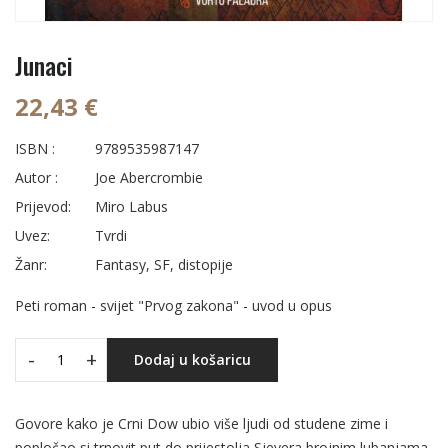
Junaci
22,43 €
ISBN :
9789535987147
Autor :
Joe Abercrombie
Prijevod:
Miro Labus
Uvez:
Tvrdi
Žanr:
Fantasy, SF, distopije
Peti roman - svijet "Prvog zakona" - uvod u opus
-
+
Dodaj u košaricu
Govore kako je Crni Dow ubio više ljudi od studene zime i
popločao si trnovit put do prijestolja Sjevera brojnim lubanjama.