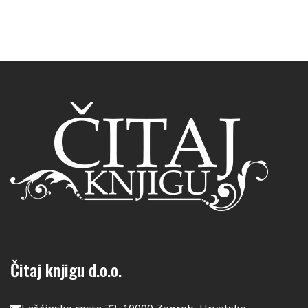
Čitaj knjigu d.o.o.