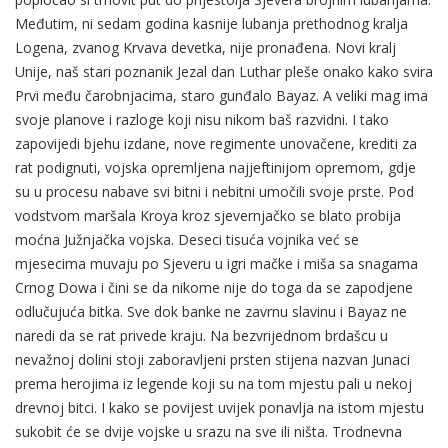
Međutim, ni sedam godina kasnije lubanja prethodnog kralja
Logena, zvanog Krvava devetka, nije pronađena. Novi kralj
Unije, naš stari poznanik Jezal dan Luthar pleše onako kako svira
Prvi među čarobnjacima, staro gunđalo Bayaz. A veliki mag ima
svoje planove i razloge koji nisu nikom baš razvidni. I tako
zapovijedi bjehu izdane, nove regimente unovačene, krediti za
rat podignuti, vojska opremljena najjeftinijom opremom, gdje
su u procesu nabave svi bitni i nebitni umočili svoje prste. Pod
vodstvom maršala Kroya kroz sjevernjačko se blato probija
moćna Južnjačka vojska. Deseci tisuća vojnika već se
mjesecima muvaju po Sjeveru u igri mačke i miša sa snagama
Crnog Dowa i čini se da nikome nije do toga da se zapodjene
odlučujuća bitka. Sve dok banke ne zavrnu slavinu i Bayaz ne
naredi da se rat privede kraju. Na bezvrijednom brdašcu u
nevažnoj dolini stoji zaboravljeni prsten stijena nazvan Junaci
prema herojima iz legende koji su na tom mjestu pali u nekoj
drevnoj bitci. I kako se povijest uvijek ponavlja na istom mjestu
sukobit će se dvije vojske u srazu na sve ili ništa. Trodnevna