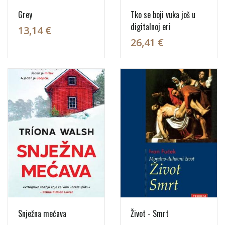
Grey
Tko se boji vuka još u
digitalnoj eri
13,14 €
26,41 €
Snježna mećava
Život - Smrt