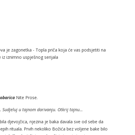
 je zagonetka - Topla priča koja će vas podsjetiti na
e iz iznimno uspješnog serijala
obarica
Nite Prose.
. Sudjeluj u tajnom darivanju. Otkrij tajnu…
bila djevojčica, njezina je baka davala sve od sebe da
jepih rituala. Prvih nekoliko Božića bez voljene bake bilo