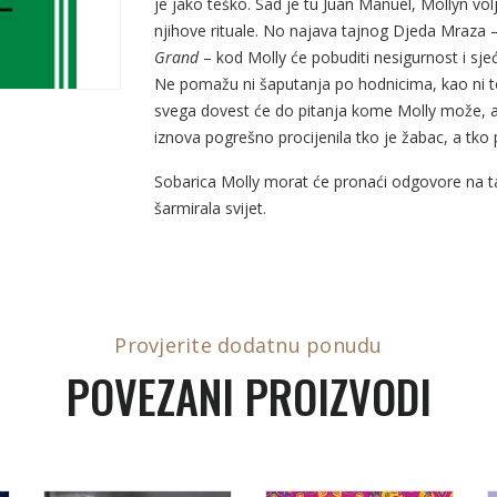
je jako teško. Sad je tu Juan Manuel, Mollyn volje
njihove rituale. No najava tajnog Djeda Mraza
Grand
– kod Molly će pobuditi nesigurnost i sjeć
Ne pomažu ni šaputanja po hodnicima, kao ni 
svega dovest će do pitanja kome Molly može, a k
iznova pogrešno procijenila tko je žabac, a tko p
Sobarica Molly morat će pronaći odgovore na ta 
šarmirala svijet.
Provjerite dodatnu ponudu
POVEZANI PROIZVODI