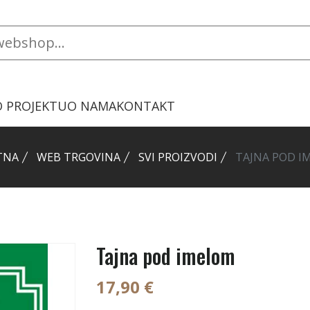
O PROJEKTU
O NAMA
KONTAKT
TNA
WEB TRGOVINA
SVI PROIZVODI
TAJNA POD I
Tajna pod imelom
17,90 €