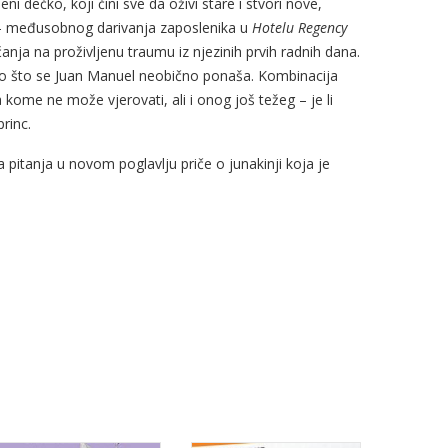
ni dečko, koji čini sve da oživi stare i stvori nove,
 – međusobnog darivanja zaposlenika u
Hotelu Regency
anja na proživljenu traumu iz njezinih prvih radnih dana.
to što se Juan Manuel neobično ponaša. Kombinacija
ome ne može vjerovati, ali i onog još težeg – je li
rinc.
pitanja u novom poglavlju priče o junakinji koja je