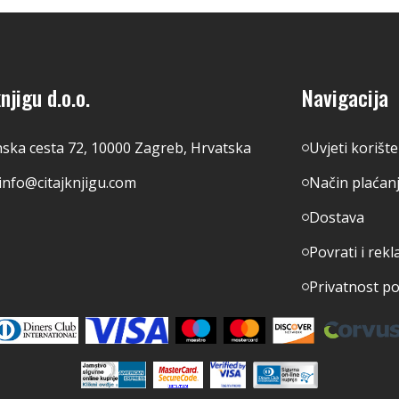
njigu d.o.o.
Navigacija
nska cesta 72, 10000 Zagreb, Hrvatska
Uvjeti korišt
info@citajknjigu.com
Način plaćan
Dostava
Povrati i rekl
Privatnost p