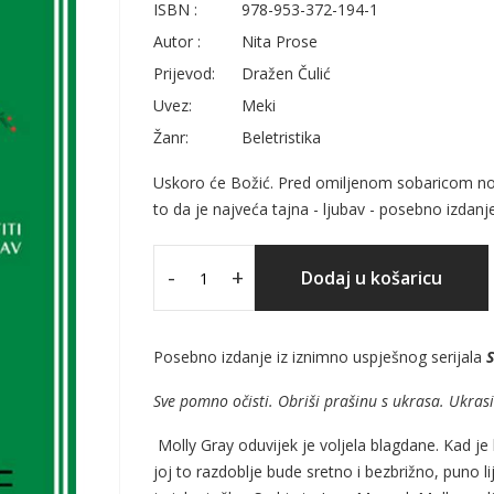
ISBN :
978-953-372-194-1
Autor :
Nita Prose
Prijevod:
Dražen Čulić
Uvez:
Meki
Žanr:
Beletristika
Uskoro će Božić. Pred omiljenom sobaricom nova
to da je najveća tajna - ljubav - posebno izdanj
-
+
Dodaj u košaricu
Posebno izdanje iz iznimno uspješnog serijala
S
Sve pomno očisti. Obriši prašinu s ukrasa. Ukrasi
Molly Gray oduvijek je voljela blagdane. Kad je 
joj to razdoblje bude sretno i bezbrižno, puno li