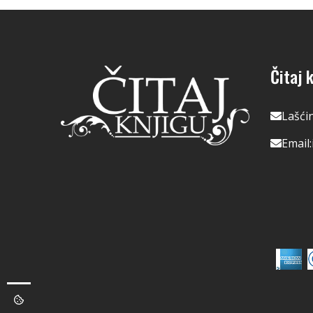
Čitaj k
Lašći
Email: