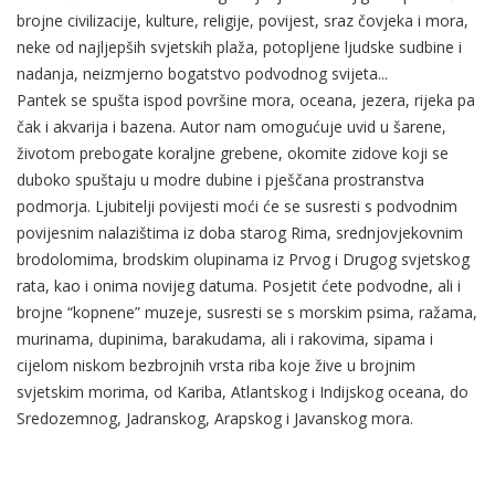
brojne civilizacije, kulture, religije, povijest, sraz čovjeka i mora,
neke od najljepših svjetskih plaža, potopljene ljudske sudbine i
nadanja, neizmjerno bogatstvo podvodnog svijeta...
Pantek se spušta ispod površine mora, oceana, jezera, rijeka pa
čak i akvarija i bazena. Autor nam omogućuje uvid u šarene,
životom prebogate koraljne grebene, okomite zidove koji se
duboko spuštaju u modre dubine i pješčana prostranstva
podmorja. Ljubitelji povijesti moći će se susresti s podvodnim
povijesnim nalazištima iz doba starog Rima, srednjovjekovnim
brodolomima, brodskim olupinama iz Prvog i Drugog svjetskog
rata, kao i onima novijeg datuma. Posjetit ćete podvodne, ali i
brojne “kopnene” muzeje, susresti se s morskim psima, ražama,
murinama, dupinima, barakudama, ali i rakovima, sipama i
cijelom niskom bezbrojnih vrsta riba koje žive u brojnim
svjetskim morima, od Kariba, Atlantskog i Indijskog oceana, do
Sredozemnog, Jadranskog, Arapskog i Javanskog mora.