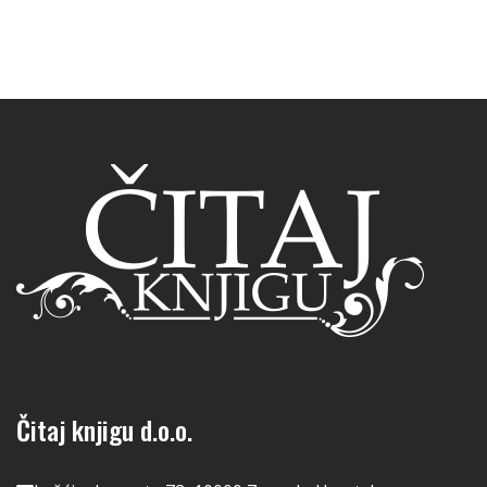
Čitaj knjigu d.o.o.