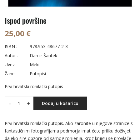
Ispod površine
25,00 €
ISBN :
978.953-48677-2-3
Autor :
Damir Šantek
Uvez:
Meki
Žanr:
Putopisi
Prvi hrvatski ronilački putopis
-
+
Dodaj u košaricu
Prvi hrvatski ronilački putopis. Ako zaronite u njegove stranice s
fantastičnim fotografijama podmorja imat ćete priliku doživjeti
daleko šire obzore od samog ronjenja. Kroz knjigu se provlače