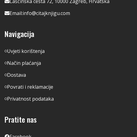
Lašćinska cesta 72, 10000 Zagreb, Hrvatska
Email:
info@citajknjigu.com
Navigacija
Uvjeti korištenja
Način plaćanja
Dostava
Povrati i reklamacije
Privatnost podataka
Pratite nas
Facebook