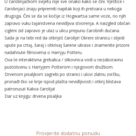
U čarobnjačkom svijetu nije sve onako kako se čini. Vještice i
čarobnjaci znaju pripremiti napitak koji ih pretvara u nekoga
drugoga. Čini se da se kočije iz Hogwartsa same voze, no njih
zapravo vuku tajanstvena nevidljiva stvorenja. A naizgled običan
cigleni zid zapravo je ulaz u ulicu prepunu čarobnih dućana.
Sada je na tebi red da otkriješ čarolije! Okreni stranicu i slijedi
upute pa crtaj, šaraj i otkrivaj šarene ukrase i znamenite prizore
nadahnute filmovima o Harryju Potteru.
Ova te interaktivna grebalica / slikovnica vodi u nezaboravnu
pustolovinu s Harryjem Potterom i njegovom družbom.
Drvenom pisaljkom zagrebi po stranici i ulovi zlatnu zvrčku,
pronađi tko se krije ispod plašta nevidljivosti i otkrij blistava
patronusa! Kakva čarolija!
Dar uz knjigu: drvena pisaljka
Provjerite dodatnu ponudu