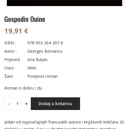
Gospodin Ouine
19,91 €
ISBN :
978-953-364-307-6
Autor :
Georges Bernanos
Prijevod:
Ana Buljan
Uvez:
Meki
Žanr:
Povijesni roman
Roman o dobru i zlu
-
+
Dodaj u košaricu
Jedan od najznačajnijih francuskih autora i književnih kritičara 20.
stoljeća u ovom, kao i u drugim svojim romanima, propituje